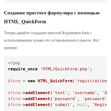
Создание простого формуляра с помощью
HTML_QuickForm
Теперь давайте создадим простой Registration form с
использованием только что установленного пакета. Вот
пример:
<?php
require_once
'HTML/QuickForm.php'
;

$form
 = 
new
HTML_QuickForm
(
'registration'
$form
->
addElement
(
'text'
, 
'username'
, 
'Us
$form
->
addElement
(
'password'
, 
'password'
,
$form
->
addElement
(
'submit'
, 
null
, 
'Regist