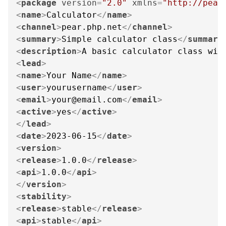
<
package
version
=
"2.0"
xmlns
=
"http://pear
<
name
>
Calculator
</
name
>
<
channel
>
pear.php.net
</
channel
>
<
summary
>
Simple calculator class
</
summary
<
description
>
A basic calculator class wit
<
lead
>
<
name
>
Your Name
</
name
>
<
user
>
yourusername
</
user
>
<
email
>
your@email.com
</
email
>
<
active
>
yes
</
active
>
</
lead
>
<
date
>
2023-06-15
</
date
>
<
version
>
<
release
>
1.0.0
</
release
>
<
api
>
1.0.0
</
api
>
</
version
>
<
stability
>
<
release
>
stable
</
release
>
<
api
>
stable
</
api
>