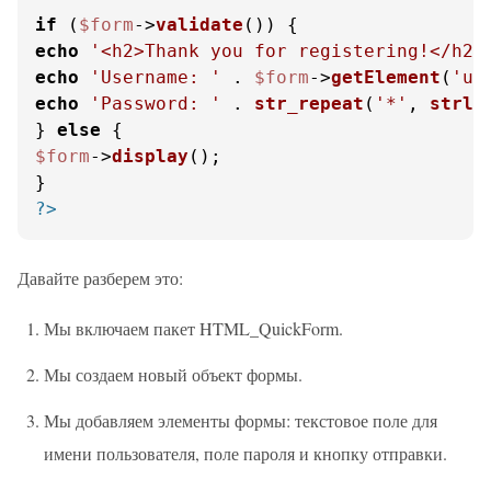
if
 (
$form
->
validate
echo
'<h2>Thank you for registering!</h2>
echo
'Username: '
 . 
$form
->
getElement
(
'us
echo
'Password: '
 . 
str_repeat
(
'*'
, 
strle
} 
else
$form
->
display
();

?>
Давайте разберем это:
Мы включаем пакет HTML_QuickForm.
Мы создаем новый объект формы.
Мы добавляем элементы формы: текстовое поле для
имени пользователя, поле пароля и кнопку отправки.