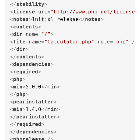
</
stability
>
<
license
uri
=
"http://www.php.net/license"
<
notes
>
Initial release
</
notes
>
<
contents
>
<
dir
name
=
"/"
>
<
file
name
=
"Calculator.php"
role
=
"php"
 />
</
dir
>
</
contents
>
<
dependencies
>
<
required
>
<
php
>
<
min
>
5.0.0
</
min
>
</
php
>
<
pearinstaller
>
<
min
>
1.4.0
</
min
>
</
pearinstaller
>
</
required
>
</
dependencies
>
<
phprelease
 />