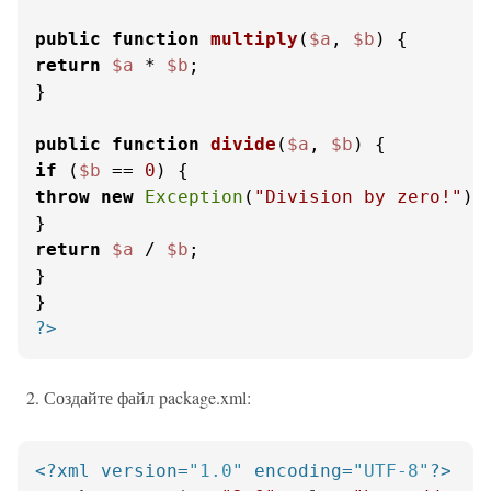
public
function
multiply
(
$a
, 
$b
) 
return
$a
 * 
$b
;

}

public
function
divide
(
$a
, 
$b
) 
if
 (
$b
 == 
0
throw
new
Exception
(
"Division by zero!"
);

return
$a
 / 
$b
;

}

?>
Создайте файл package.xml:
<?xml version=
"1.0"
 encoding=
"UTF-8"
?>