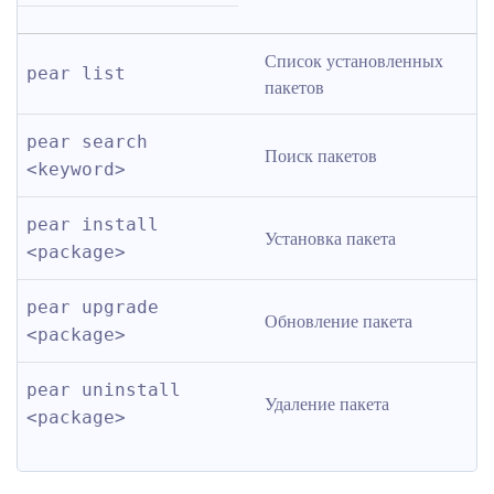
Список установленных 
pear list
пакетов
pear search 
Поиск пакетов
<keyword>
pear install 
Установка пакета
<package>
pear upgrade 
Обновление пакета
<package>
pear uninstall 
Удаление пакета
<package>