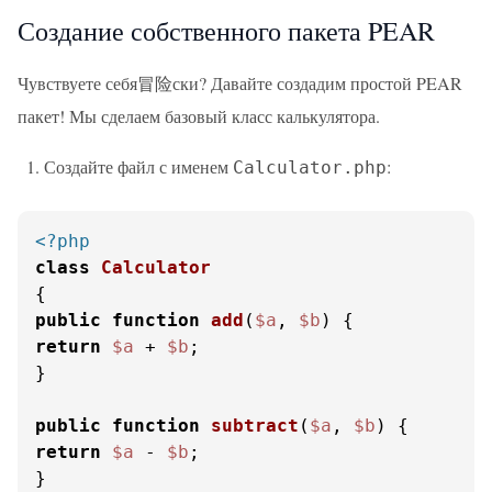
Создание собственного пакета PEAR
Чувствуете себя冒险ски? Давайте создадим простой PEAR
пакет! Мы сделаем базовый класс калькулятора.
Создайте файл с именем
:
Calculator.php
<?php
class
Calculator
public
function
add
(
$a
, 
$b
) 
return
$a
 + 
$b
;

}

public
function
subtract
(
$a
, 
$b
) 
return
$a
 - 
$b
;

}
