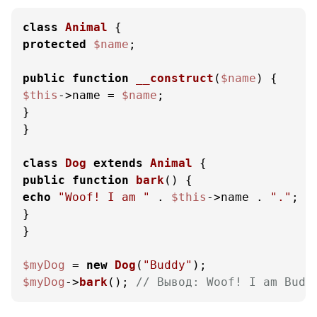
class
Animal
protected
$name
;

public
function
__construct
(
$name
) 
$this
->name = 
$name
;

}

}

class
Dog
extends
Animal
public
function
bark
(
) 
echo
"Woof! I am "
 . 
$this
->name . 
"."
;

}

}

$myDog
 = 
new
Dog
(
"Buddy"
$myDog
->
bark
(); 
// Вывод: Woof! I am Budd