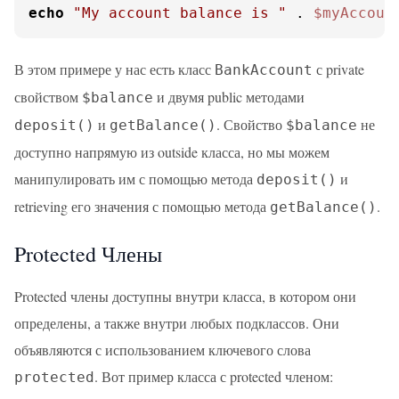
echo
"My account balance is "
 . 
$myAccoun
В этом примере у нас есть класс
с private
BankAccount
свойством
и двумя public методами
$balance
и
. Свойство
не
deposit()
getBalance()
$balance
доступно напрямую из outside класса, но мы можем
манипулировать им с помощью метода
и
deposit()
retrieving его значения с помощью метода
.
getBalance()
Protected Члены
Protected члены доступны внутри класса, в котором они
определены, а также внутри любых подклассов. Они
объявляются с использованием ключевого слова
. Вот пример класса с protected членом:
protected