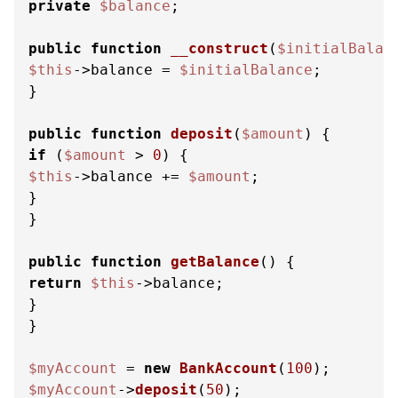
private
$balance
;

public
function
__construct
(
$initialBalan
$this
->balance = 
$initialBalance
;

}

public
function
deposit
(
$amount
) 
if
 (
$amount
 > 
0
$this
->balance += 
$amount
;

}

}

public
function
getBalance
(
) 
return
$this
->balance;

}

}

$myAccount
 = 
new
BankAccount
(
100
$myAccount
->
deposit
(
50