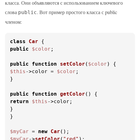
класса. Они объявляются с использованием ключевого
слова
. Вот пример простого класса с public
public
членом:
class
Car
public
$color
;

public
function
setColor
(
$color
) 
$this
->color = 
$color
;

}

public
function
getColor
(
) 
return
$this
->color;

}

}

$myCar
 = 
new
Car
$myCar
->
setColor
(
"red"