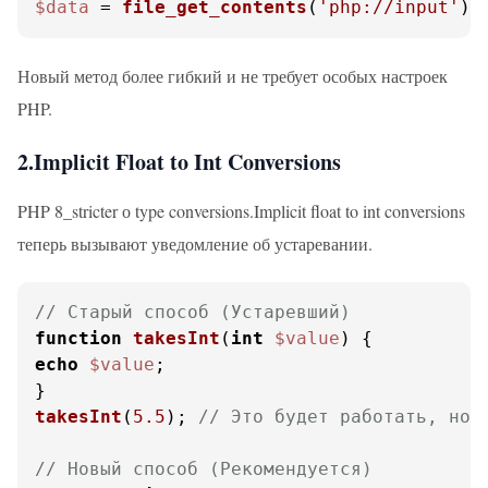
$data
 = 
file_get_contents
(
'php://input'
);
Новый метод более гибкий и не требует особых настроек
PHP.
2.Implicit Float to Int Conversions
PHP 8_stricter о type conversions.Implicit float to int conversions
теперь вызывают уведомление об устаревании.
// Старый способ (Устаревший)
function
takesInt
(
int
$value
) 
echo
$value
;

takesInt
(
5.5
); 
// Это будет работать, но 
// Новый способ (Рекомендуется)