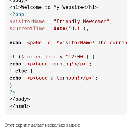
<body>

<?php
$visitorName
 = 
"Friendly Newcomer"
$currentTime
 = 
date
(
"H:i"
);

echo
"<p>Hello, 
$visitorName
! The current
if
 (
$currentTime
 < 
"12:00"
echo
"<p>Good morning!</p>"
;

} 
else
echo
"<p>Good afternoon!</p>"
;

?>
</body>

</html>
Этот скрипт делает несколько вещей: