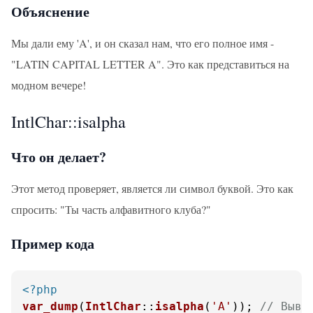
Объяснение
Мы дали ему 'A', и он сказал нам, что его полное имя -
"LATIN CAPITAL LETTER A". Это как представиться на
модном вечере!
IntlChar::isalpha
Что он делает?
Этот метод проверяет, является ли символ буквой. Это как
спросить: "Ты часть алфавитного клуба?"
Пример кода
<?php
var_dump
(
IntlChar
::
isalpha
(
'A'
)); 
// Выво