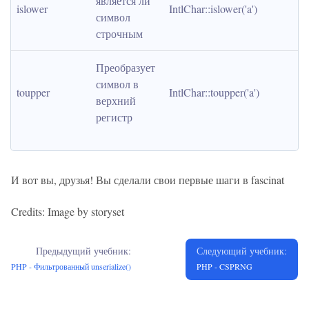
является ли 
islower
IntlChar::islower('a')
символ 
строчным
Преобразует 
символ в 
toupper
IntlChar::toupper('a')
верхний 
регистр
И вот вы, друзья! Вы сделали свои первые шаги в fascinat
Credits: Image by storyset
Предыдущий учебник:
Следующий учебник:
PHP - Фильтрованный unserialize()
PHP - CSPRNG