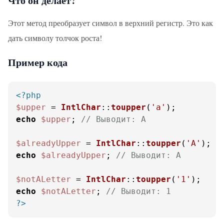
Что он делает?
Этот метод преобразует символ в верхний регистр. Это как
дать символу толчок роста!
Пример кода
<?php
$upper
 = 
IntlChar
::
toupper
(
'a'
echo
$upper
; 
// Выводит: A
$alreadyUpper
 = 
IntlChar
::
toupper
(
'A'
echo
$alreadyUpper
; 
// Выводит: A
$notALetter
 = 
IntlChar
::
toupper
(
'1'
echo
$notALetter
; 
// Выводит: 1
?>