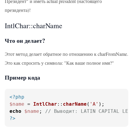
Президент" и иметь actual president (настоящего
президента)!
IntlChar::charName
Что он делает?
Этот метод делает обратное по отношению к charFromName.
Это как спросить у символа: "Как ваше полное имя?"
Пример кода
<?php
$name
 = 
IntlChar
::
charName
(
'A'
echo
$name
; 
// Выводит: LATIN CAPITAL LET
?>