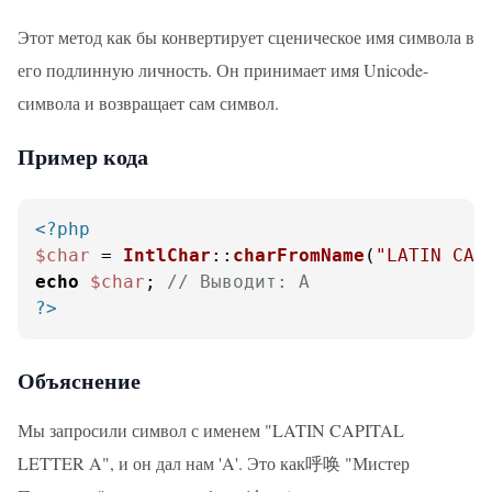
Этот метод как бы конвертирует сценическое имя символа в
его подлинную личность. Он принимает имя Unicode-
символа и возвращает сам символ.
Пример кода
<?php
$char
 = 
IntlChar
::
charFromName
(
"LATIN CAP
echo
$char
; 
// Выводит: A
?>
Объяснение
Мы запросили символ с именем "LATIN CAPITAL
LETTER A", и он дал нам 'A'. Это как呼唤 "Мистер