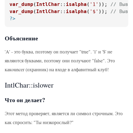
var_dump
(
IntlChar
::
isalpha
(
'1'
)); 
// Выво
var_dump
(
IntlChar
::
isalpha
(
'$'
)); 
// Выво
?>
Объяснение
'A' - это буква, поэтому он получает "true". '1' и '$' не
являются буквами, поэтому они получают "false". Это
какouncer (охранник) на входе в алфавитный клуб!
IntlChar::islower
Что он делает?
Этот метод проверяет, является ли символ строчным. Это
как спросить: "Ты низкорослый?"