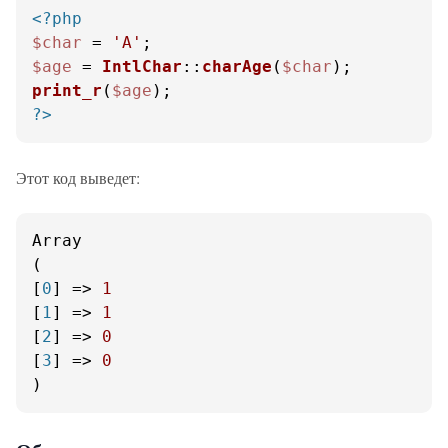
<?php
$char
 = 
'A'
$age
 = 
IntlChar
::
charAge
(
$char
print_r
(
$age
?>
Этот код выведет:
Array

(

[
0
] => 
1
[
1
] => 
1
[
2
] => 
0
[
3
] => 
0
)