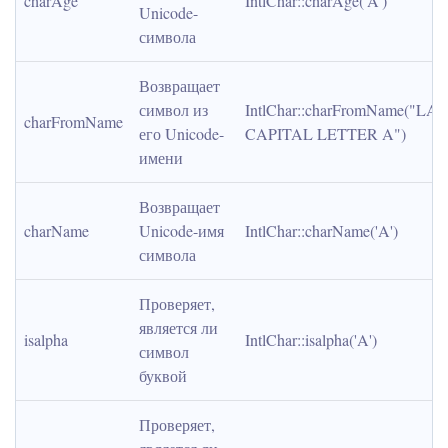
charAge
IntlChar::charAge('A')
Unicode-
символа
Возвращает 
символ из 
IntlChar::charFromName("LAT
charFromName
его Unicode-
CAPITAL LETTER A")
имени
Возвращает 
charName
Unicode-имя 
IntlChar::charName('A')
символа
Проверяет, 
является ли 
isalpha
IntlChar::isalpha('A')
символ 
буквой
Проверяет, 