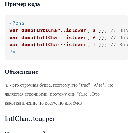
Пример кода
<?php
var_dump
(
IntlChar
::
islower
(
'a'
)); 
// Выво
var_dump
(
IntlChar
::
islower
(
'A'
)); 
// Выво
var_dump
(
IntlChar
::
islower
(
'1'
)); 
// Выво
?>
Объяснение
'a' - это строчная буква, поэтому это "true". 'A' и '1' не
являются строчными, поэтому они "false". Это
какограничение по росту, но для букв!
IntlChar::toupper