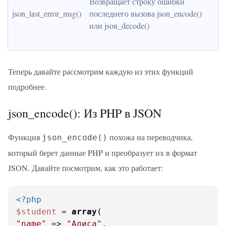
Возвращает строку ошибки 
json_last_error_msg()
последнего вызова json_encode() 
или json_decode()
Теперь давайте рассмотрим каждую из этих функций
подробнее.
json_encode(): Из PHP в JSON
Функция
похожа на переводчика,
json_encode()
который берет данные PHP и преобразует их в формат
JSON. Давайте посмотрим, как это работает:
<?php
$student
 = 
array
"name"
 => 
"Алиса"