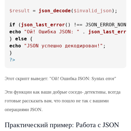
$result
 = 
json_decode
(
$invalid_json
);

if
 (
json_last_error
echo
"Ой! Ошибка JSON: "
 . 
json_last_erro
} 
else
echo
"JSON успешно декодирован!"
;

?>
Этот скрипт выведет: "Ой! Ошибка JSON: Syntax error"
Эти функции как ваши добрые соседи- детективы, всегда
готовые рассказать вам, что пошло не так с вашими
операциями JSON.
Практический пример: Работа с JSON