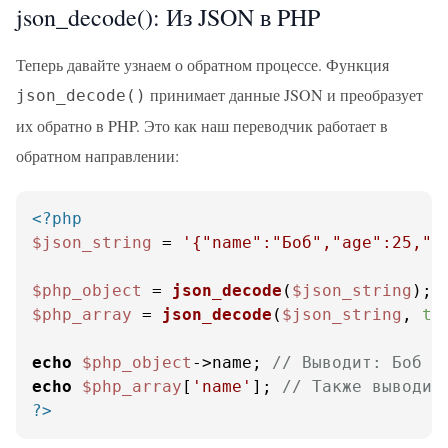
json_decode(): Из JSON в PHP
Теперь давайте узнаем о обратном процессе. Функция
принимает данные JSON и преобразует
json_decode()
их обратно в PHP. Это как наш переводчик работает в
обратном направлении:
<?php
$json_string
 = 
'{"name":"Боб","age":25,"c
$php_object
 = 
json_decode
(
$json_string
$php_array
 = 
json_decode
(
$json_string
, 
tr
echo
$php_object
->name; 
// Выводит: Боб
echo
$php_array
[
'name'
]; 
// Также выводит
?>