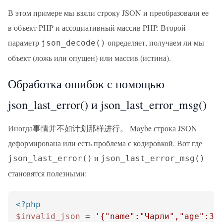
В этом примере мы взяли строку JSON и преобразовали ее
в объект PHP и ассоциативный массив PHP. Второй
параметр
определяет, получаем ли мы
json_decode()
объект (ложь или опущен) или массив (истина).
Обработка ошибок с помощью
json_last_error() и json_last_error_msg()
Иногда事情并不如计划那样进行。 Maybe строка JSON
деформирована или есть проблема с кодировкой. Вот где
и
json_last_error()
json_last_error_msg()
становятся полезными:
<?php
$invalid_json
 = 
'{"name":"Чарли","age":30