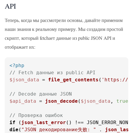
API
Теперь, когда мы рассмотрели основы, давайте применим
наши знания к реальному примеру. Мы создадим простой
скрипт, который fetchает данные из public JSON API и
отображает их:
<?php
// Fetch данные из public API
$json_data
 = 
file_get_contents
(
'https://a
// Decode данные JSON
$api_data
 = 
json_decode
(
$json_data
, 
true
);
// Проверка ошибок
if
 (
json_last_error
die
(
"JSON декодирование失败: "
 . 
json_last