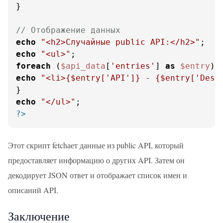
}

// Отображение данных
echo
"<h2>Случайные public API:</h2>"
echo
"<ul>"
foreach
 (
$api_data
[
'entries'
] 
as
$entry
echo
"<li>
{$entry['API']}
 - 
{$entry['Desc
echo
"</ul>"
?>
Этот скрипт fetchает данные из public API, который
предоставляет информацию о других API. Затем он
декодирует JSON ответ и отображает список имен и
описаний API.
Заключение