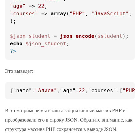
"age"
 => 
22
"courses"
 => 
array
(
"PHP"
, 
"JavaScript"
, 
"
);

$json_student
 = 
json_encode
(
$student
echo
$json_student
?>
Это выведет:
{
"name"
:
"Алиса"
,
"age"
:
22
,
"courses"
:
[
"PHP"
В этом примере мы взяли ассоциативный массив PHP и
преобразовали его в строку JSON. Обратите внимание, как
структура массива PHP сохраняется в выводе JSON.