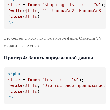
$file
 = 
fopen
(
"shopping_list.txt"
, 
"w"
fwrite
(
$file
, 
"1. Яблоки\n2. Бананы\n3. В
fclose
(
$file
?>
Это создает список покупок в новом файле. Символы
\n
создают новые строки.
Пример 4: Запись определенной длины
<?php
$file
 = 
fopen
(
"test.txt"
, 
"w"
fwrite
(
$file
, 
"Это тестовое предложение."
fclose
(
$file
?>