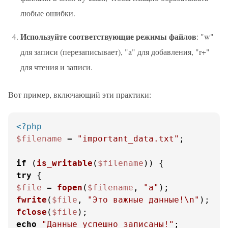
любые ошибки.
Используйте соответствующие режимы файлов
: "w"
для записи (перезаписывает), "a" для добавления, "r+"
для чтения и записи.
Вот пример, включающий эти практики:
<?php
$filename
 = 
"important_data.txt"
;

if
 (
is_writable
(
$filename
try
$file
 = 
fopen
(
$filename
, 
"a"
fwrite
(
$file
, 
"Это важные данные!\n"
fclose
(
$file
echo
"Данные успешно записаны!"
;
