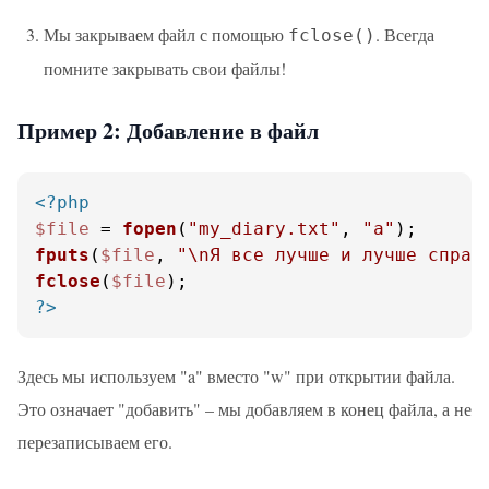
Мы закрываем файл с помощью
. Всегда
fclose()
помните закрывать свои файлы!
Пример 2: Добавление в файл
<?php
$file
 = 
fopen
(
"my_diary.txt"
, 
"a"
fputs
(
$file
, 
"\nЯ все лучше и лучше справ
fclose
(
$file
?>
Здесь мы используем "a" вместо "w" при открытии файла.
Это означает "добавить" – мы добавляем в конец файла, а не
перезаписываем его.