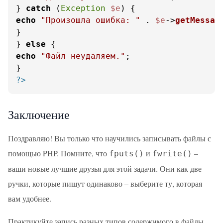
} 
catch
 (
Exception
$e
echo
"Произошла ошибка: "
 . 
$e
->
getMessag
}

} 
else
echo
"Файл неудаляем."
;

?>
Заключение
Поздравляю! Вы только что научились записывать файлы с
помощью PHP. Помните, что
и
–
fputs()
fwrite()
ваши новые лучшие друзья для этой задачи. Они как две
ручки, которые пишут одинаково – выберите ту, которая
вам удобнее.
Практикуйте запись разных типов содержимого в файлы.