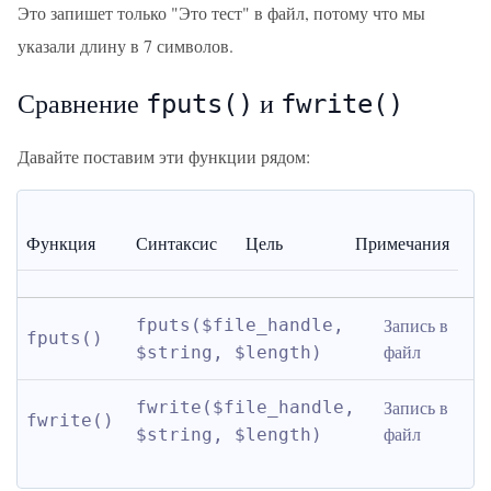
Это запишет только "Это тест" в файл, потому что мы
указали длину в 7 символов.
Сравнение
и
fputs()
fwrite()
Давайте поставим эти функции рядом:
Функция
Синтаксис
Цель
Примечания
Запись в 
fputs($file_handle, 
fputs()
файл
$string, $length)
Запись в 
fwrite($file_handle, 
fwrite()
файл
$string, $length)