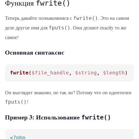
Функция
fwrite()
Теперь давайте познакомимся с
. Это на самом
fwrite()
деле другое имя для
. Они делают exactly то же
fputs()
самое!
Основная синтаксис
fwrite
(
$file_handle
, 
$string
, 
$length
)
Он выглядит знакомо, не так ли? Потому что он идентичен
!
fputs()
Пример 3: Использование
fwrite()
<?php