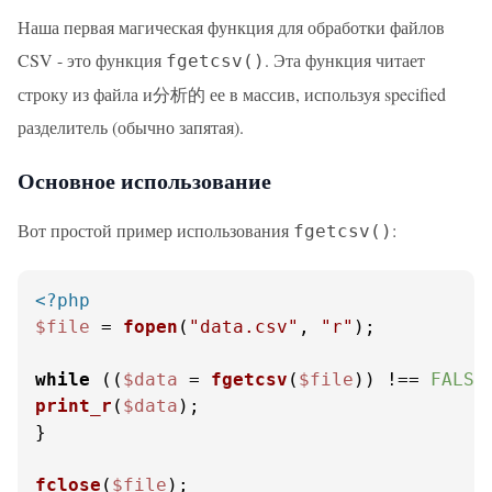
Наша первая магическая функция для обработки файлов
CSV - это функция
. Эта функция читает
fgetcsv()
строку из файла и分析的 ее в массив, используя specified
разделитель (обычно запятая).
Основное использование
Вот простой пример использования
:
fgetcsv()
<?php
$file
 = 
fopen
(
"data.csv"
, 
"r"
);

while
 ((
$data
 = 
fgetcsv
(
$file
)) !== 
FALSE
print_r
(
$data
);

}

fclose
(
$file