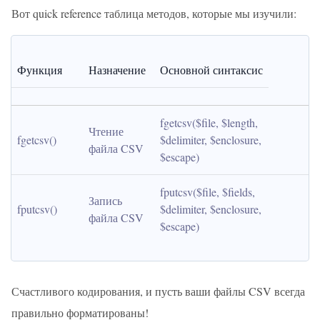
Вот quick reference таблица методов, которые мы изучили:
Функция
Назначение
Основной синтаксис
fgetcsv($file, $length, 
Чтение 
fgetcsv()
$delimiter, $enclosure, 
файла CSV
$escape)
fputcsv($file, $fields, 
Запись 
fputcsv()
$delimiter, $enclosure, 
файла CSV
$escape)
Счастливого кодирования, и пусть ваши файлы CSV всегда
правильно форматированы!