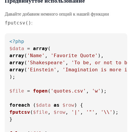
Продвинуттое использование
Давайте добавим немного опций к нашей функции
:
fputcsv()
<?php
$data
 = 
array
array
(
'Name'
, 
'Favorite Quote'
array
(
'Shakespeare'
, 
'To be, or not to be
array
(
'Einstein'
, 
'Imagination is more im
);

$file
 = 
fopen
(
'quotes.csv'
, 
'w'
);

foreach
 (
$data
as
$row
fputcsv
(
$file
, 
$row
, 
'|'
, 
'"'
, 
'\\'
);

}
