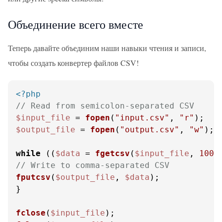
Объединение всего вместе
Теперь давайте объединим наши навыки чтения и записи,
чтобы создать конвертер файлов CSV!
<?php
// Read from semicolon-separated CSV
$input_file
 = 
fopen
(
"input.csv"
, 
"r"
$output_file
 = 
fopen
(
"output.csv"
, 
"w"
);

while
 ((
$data
 = 
fgetcsv
(
$input_file
, 
1000
// Write to comma-separated CSV
fputcsv
(
$output_file
, 
$data
);

}

fclose
(
$input_file