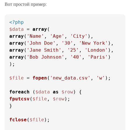
Вот простой пример:
<?php
$data
 = 
array
array
(
'Name'
, 
'Age'
, 
'City'
array
(
'John Doe'
, 
'30'
, 
'New York'
array
(
'Jane Smith'
, 
'25'
, 
'London'
array
(
'Bob Johnson'
, 
'40'
, 
'Paris'
)

);

$file
 = 
fopen
(
'new_data.csv'
, 
'w'
);

foreach
 (
$data
as
$row
fputcsv
(
$file
, 
$row
);

}

fclose
(
$file
);
