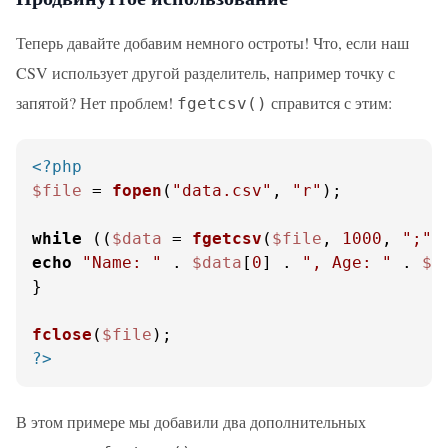
Теперь давайте добавим немного остроты! Что, если наш
CSV использует другой разделитель, например точку с
запятой? Нет проблем!
справится с этим:
fgetcsv()
<?php
$file
 = 
fopen
(
"data.csv"
, 
"r"
);

while
 ((
$data
 = 
fgetcsv
(
$file
, 
1000
, 
";"
)
echo
"Name: "
 . 
$data
[
0
] . 
", Age: "
 . 
$d
}

fclose
(
$file
?>
В этом примере мы добавили два дополнительных