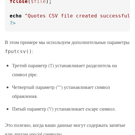
fclose
(
$file
);

echo
"Quotes CSV file created successfull
?>
В этом примере мы используем дополнительные параметры
:
fputcsv()
Третий параметр ('|') устанавливает разделитель на
символ pipe.
Четвертый параметр ('"') устанавливает символ
обрамления.
Пятый параметр ('\') устанавливает escape символ.
Это полезно, когда ваши данные могут содержать запятые
или другие special символы.