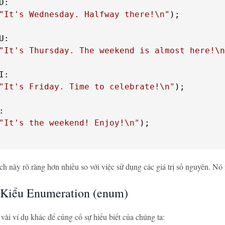
"It's Wednesday. Halfway there!\n"
"It's Thursday. The weekend is almost here!\n
"It's Friday. Time to celebrate!\n"
"It's the weekend! Enjoy!\n"
);

ch này rõ ràng hơn nhiều so với việc sử dụng các giá trị số nguyên. 
 Kiểu Enumeration (enum)
ài ví dụ khác để củng cố sự hiểu biết của chúng ta: