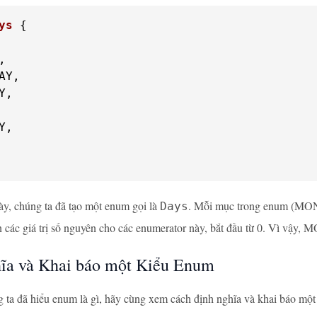
ys
 {


AY,

,

,

ày, chúng ta đã tạo một enum gọi là
. Mỗi mục trong enum (MON
Days
n các giá trị số nguyên cho các enumerator này, bắt đầu từ 0. Vì vậ
ĩa và Khai báo một Kiểu Enum
 ta đã hiểu enum là gì, hãy cùng xem cách định nghĩa và khai báo mộ