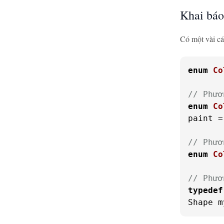
Khai bá
Có một vài cá
enum
Co
// Phươ
enum
Co
paint =
// Phươ
enum
Co
// Phươ
typedef
Shape m