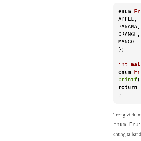
enum
Fr
APPLE,

BANANA,

ORANGE,

MANGO

};

int
mai
enum
Fr
printf
(
return
}
Trong ví dụ n
enum Fru
chúng ta bắt 