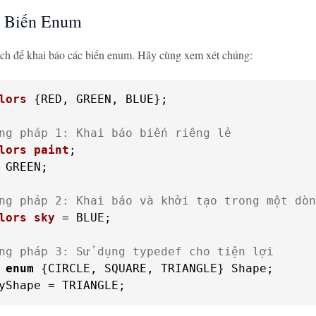
o Biến Enum
ch để khai báo các biến enum. Hãy cùng xem xét chúng:
lors
 {
RED, GREEN, BLUE};

ng pháp 1: Khai báo biến riêng lẻ
lors
paint
;
 GREEN;

ng pháp 2: Khai báo và khởi tạo trong một dòn
lors
sky
 =
 BLUE;

ng pháp 3: Sử dụng typedef cho tiện lợi
enum
 {
CIRCLE, SQUARE, TRIANGLE} Shape;

yShape = TRIANGLE;