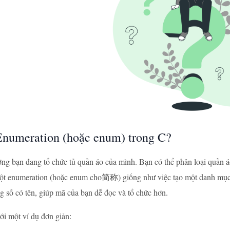
meration (hoặc enum) trong C?
ng bạn đang tổ chức tủ quần áo của mình. Bạn có thể phân loại quần áo
một enumeration (hoặc enum cho简称) giống như việc tạo một danh mục 
 số có tên, giúp mã của bạn dễ đọc và tổ chức hơn.
ới một ví dụ đơn giản: