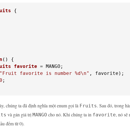
uits
 {
n
()
uits
favorite
 =
"Fruit favorite is number %d\n"
0
;

ày, chúng ta đã định nghĩa một enum gọi là
. Sau đó, trong 
Fruits
và gán giá trị
cho nó. Khi chúng ta in
, nó sẽ
its
MANGO
favorite
đầu đếm từ 0).