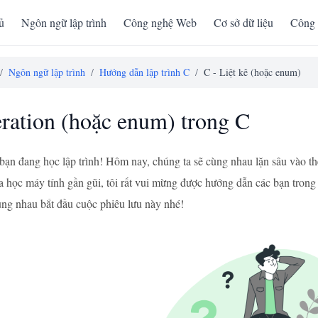
ủ
Ngôn ngữ lập trình
Công nghệ Web
Cơ sở dữ liệu
Công 
/
Ngôn ngữ lập trình
/
Hướng dẫn lập trình C
/
C - Liệt kê (hoặc enum)
ation (hoặc enum) trong C
bạn đang học lập trình! Hôm nay, chúng ta sẽ cùng nhau lặn sâu vào t
a học máy tính gần gũi, tôi rất vui mừng được hướng dẫn các bạn trong
 nhau bắt đầu cuộc phiêu lưu này nhé!