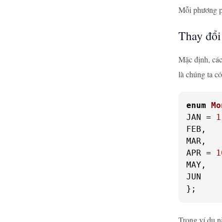
Mỗi phương p
Thay đổi
Mặc định, các
là chúng ta có
enum
Mo
JAN = 
1
FEB,

MAR,

APR = 
1
MAY,

JUN

};
Trong ví dụ n