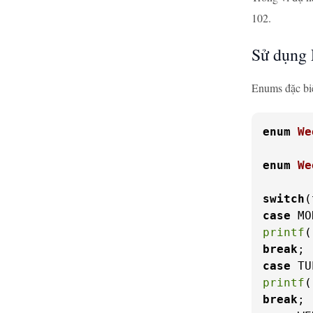
102.
Sử dụng 
Enums đặc biệ
enum
We
enum
We
switch
case
printf
(
break
case
printf
(
break