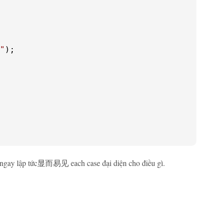
"
Nó ngay lập tức显而易见 each case đại diện cho điều gì.