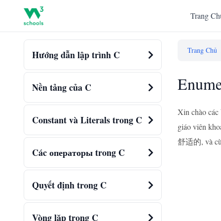
Trang Ch
Trang Chủ
Hướng dẫn lập trình C
Enumer
Nền tảng của C
Xin chào các 
Constant và Literals trong C
giáo viên kho
舒适的, và cùng
Các операторы trong C
Quyết định trong C
Vòng lặp trong C