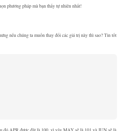
ọn phương pháp mà bạn thấy tự nhiên nhất!
ưng nếu chúng ta muốn thay đổi các giá trị này thì sao? Tin tốt
Sau đó APR được đặt là 100, vì vậy MAY sẽ là 101 và JUN sẽ là