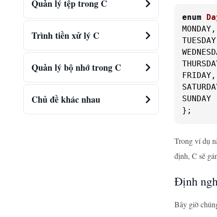
Quản lý tệp trong C
enum
Da
MONDAY,

Trình tiền xử lý C
TUESDAY,
WEDNESD
THURSDAY
Quản lý bộ nhớ trong C
FRIDAY,

SATURDAY
Chủ đề khác nhau
SUNDAY

};
Trong ví dụ n
định, C sẽ gá
Định ngh
Bây giờ chúng