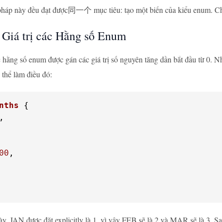
háp này đều đạt được同一个 mục tiêu: tạo một biến của kiểu enum. Ch
 Giá trị các Hằng số Enum
 hằng số enum được gán các giá trị số nguyên tăng dần bắt đầu từ 0. Nh
 thể làm điều đó:
nths
 {
,

00
,

ày, JAN được đặt explicitly là 1, vì vậy FEB sẽ là 2 và MAR sẽ là 3. 