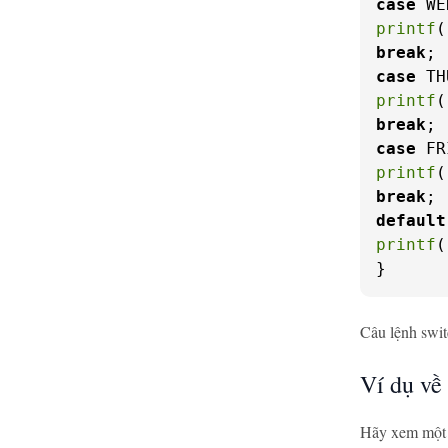
case
printf
(
break
case
printf
(
break
case
printf
(
break
default
printf
(
}
Câu lệnh swit
Ví dụ về
Hãy xem một v