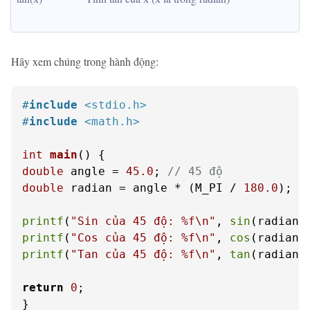
Hãy xem chúng trong hành động:
#
include
<stdio.h>
#
include
<math.h>
int
main
()
double
 angle = 
45.0
; 
// 45 độ
double
 radian = angle * (M_PI / 
180.0
); 
/
printf
(
"Sin của 45 độ: %f\n"
, 
sin
printf
(
"Cos của 45 độ: %f\n"
, 
cos
printf
(
"Tan của 45 độ: %f\n"
, 
tan
(radian))
return
0
;

}