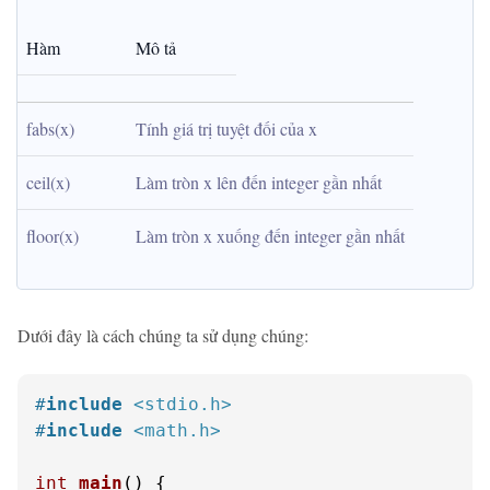
Hàm
Mô tả
fabs(x)
Tính giá trị tuyệt đối của x
ceil(x)
Làm tròn x lên đến integer gần nhất
floor(x)
Làm tròn x xuống đến integer gần nhất
Dưới đây là cách chúng ta sử dụng chúng:
#
include
<stdio.h>
#
include
<math.h>
int
main
()