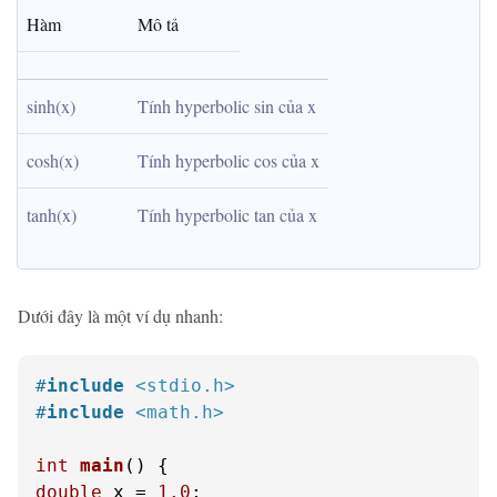
Hàm
Mô tả
sinh(x)
Tính hyperbolic sin của x
cosh(x)
Tính hyperbolic cos của x
tanh(x)
Tính hyperbolic tan của x
Dưới đây là một ví dụ nhanh:
#
include
<stdio.h>
#
include
<math.h>
int
main
()
double
 x = 
1.0
;
