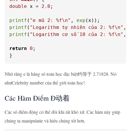
double
 x = 
2.0
;

printf
(
"e mũ 2: %f\n"
, 
exp
printf
(
"Logarithm tự nhiên của 2: %f\n"
, 
printf
(
"Logarithm cơ số 10 của 2: %f\n"
, 
return
0
;

}
Nhớ rằng e là hằng số toán học đặc biệt约等于 2.71828. Nó
nhưCelebrity number của thế giới toán học!
Các Hàm Điểm Đ动着
Các số điểm động có thể đôi khi rất khó xử. Các hàm này giúp
chúng ta manipulatie và hiểu chúng tốt hơn.