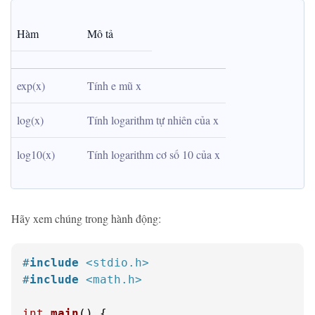
Hàm
Mô tả
exp(x)
Tính e mũ x
log(x)
Tính logarithm tự nhiên của x
log10(x)
Tính logarithm cơ số 10 của x
Hãy xem chúng trong hành động:
#
include
<stdio.h>
#
include
<math.h>
int
main
()