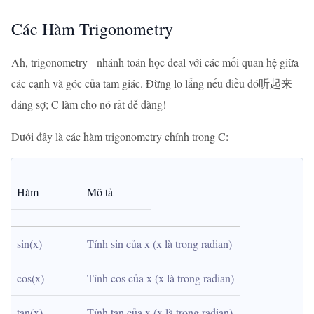
Các Hàm Trigonometry
Ah, trigonometry - nhánh toán học deal với các mối quan hệ giữa
các cạnh và góc của tam giác. Đừng lo lắng nếu điều đó听起来
đáng sợ; C làm cho nó rất dễ dàng!
Dưới đây là các hàm trigonometry chính trong C:
Hàm
Mô tả
sin(x)
Tính sin của x (x là trong radian)
cos(x)
Tính cos của x (x là trong radian)
tan(x)
Tính tan của x (x là trong radian)