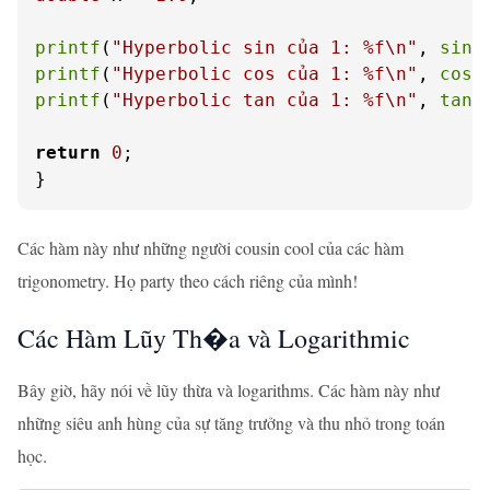
printf
(
"Hyperbolic sin của 1: %f\n"
, 
sinh
printf
(
"Hyperbolic cos của 1: %f\n"
, 
cosh
printf
(
"Hyperbolic tan của 1: %f\n"
, 
tanh
return
0
;

}
Các hàm này như những người cousin cool của các hàm
trigonometry. Họ party theo cách riêng của mình!
Các Hàm Lũy Th�a và Logarithmic
Bây giờ, hãy nói về lũy thừa và logarithms. Các hàm này như
những siêu anh hùng của sự tăng trưởng và thu nhỏ trong toán
học.