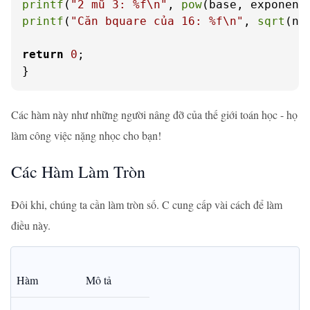
printf
(
"2 mũ 3: %f\n"
, 
pow
printf
(
"Căn bquare của 16: %f\n"
, 
sqrt
(nu
return
0
;

}
Các hàm này như những người nâng đỡ của thế giới toán học - họ
làm công việc nặng nhọc cho bạn!
Các Hàm Làm Tròn
Đôi khi, chúng ta cần làm tròn số. C cung cấp vài cách để làm
điều này.
Hàm
Mô tả