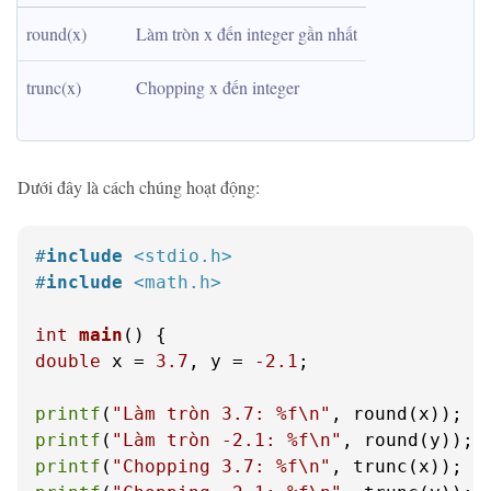
round(x)
Làm tròn x đến integer gần nhất
trunc(x)
Chopping x đến integer
Dưới đây là cách chúng hoạt động:
#
include
<stdio.h>
#
include
<math.h>
int
main
()
double
 x = 
3.7
, y = 
-2.1
;

printf
(
"Làm tròn 3.7: %f\n"
printf
(
"Làm tròn -2.1: %f\n"
printf
(
"Chopping 3.7: %f\n"