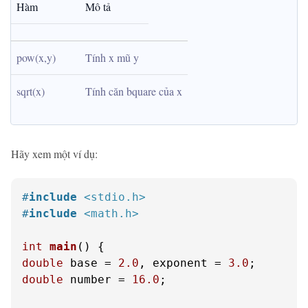
Hàm
Mô tả
pow(x,y)
Tính x mũ y
sqrt(x)
Tính căn bquare của x
Hãy xem một ví dụ:
#
include
<stdio.h>
#
include
<math.h>
int
main
()
double
 base = 
2.0
, exponent = 
3.0
double
 number = 
16.0
;
