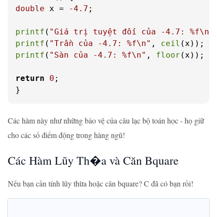
double
 x = 
-4.7
;

printf
(
"Giá trị tuyệt đối của -4.7: %f\n"
printf
(
"Trần của -4.7: %f\n"
, 
ceil
printf
(
"Sàn của -4.7: %f\n"
, 
floor
(x));

return
0
;

}
Các hàm này như những bảo vệ của câu lạc bộ toán học - họ giữ
cho các số điểm động trong hàng ngũ!
Các Hàm Lũy Th�a và Căn Bquare
Nếu bạn cần tính lũy thừa hoặc căn bquare? C đã có bạn rồi!