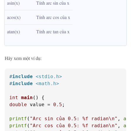
asin(x)
Tính arc sin của x
acos(x)
Tính arc cos của x
atan(x)
Tính arc tan của x
Hãy xem một ví dụ:
#
include
<stdio.h>
#
include
<math.h>
int
main
()
double
 value = 
0.5
;

printf
(
"Arc sin của 0.5: %f radian\n"
, 
as
printf
(
"Arc cos của 0.5: %f radian\n"
, 
ac