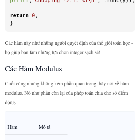
printf
(
"Chopping -2.1: %f\n"
, trunc(y));

return
0
;

}
Các hàm này như những người quyết định của thế giới toán học -
họ giúp bạn làm những lựa chọn integer sạch sẽ!
Các Hàm Modulus
Cuối cùng nhưng không kém phần quan trọng, hãy nói về hàm
modulus. Nó như phần còn lại của phép toán chia cho số điểm
động.
Hàm
Mô tả