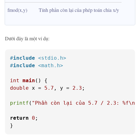
fmod(x,y)
Tính phần còn lại của phép toán chia x/y
Dưới đây là một ví dụ:
#
include
<stdio.h>
#
include
<math.h>
int
main
()
double
 x = 
5.7
, y = 
2.3
;

printf
(
"Phần còn lại của 5.7 / 2.3: %f\n"
return
0
;

}