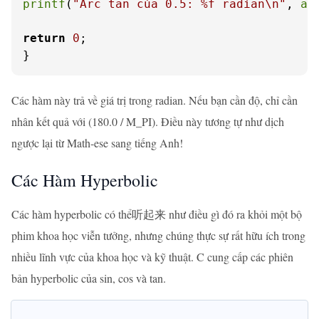
printf
(
"Arc tan của 0.5: %f radian\n"
, 
at
return
0
;

}
Các hàm này trả về giá trị trong radian. Nếu bạn cần độ, chỉ cần
nhân kết quả với (180.0 / M_PI). Điều này tương tự như dịch
ngược lại từ Math-ese sang tiếng Anh!
Các Hàm Hyperbolic
Các hàm hyperbolic có thể听起来 như điều gì đó ra khỏi một bộ
phim khoa học viễn tưởng, nhưng chúng thực sự rất hữu ích trong
nhiều lĩnh vực của khoa học và kỹ thuật. C cung cấp các phiên
bản hyperbolic của sin, cos và tan.