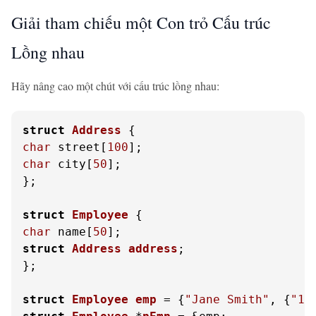
Giải tham chiếu một Con trỏ Cấu trúc
Lồng nhau
Hãy nâng cao một chút với cấu trúc lồng nhau:
struct
Address
 {
char
 street[
100
char
 city[
50
];

};

struct
Employee
 {
char
 name[
50
struct
Address
address
;
};

struct
Employee
emp
 =
 {
"Jane Smith"
, {
"12