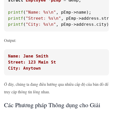
struct
Employee
 *
pEmp
 =
 &emp;

printf
(
"Name: %s\n"
printf
(
"Street: %s\n"
printf
(
"City: %s\n"
, pEmp->address.city);
Output:
Name: Jane Smith
Street: 123 Main St
City: Anytown
Ở đây, chúng ta đang điều hướng qua nhiều cấp độ của bản đồ để
truy cập thông tin lồng nhau.
Các Phương pháp Thông dụng cho Giải