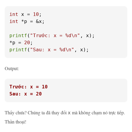
int
 x = 
10
int
 *p = &x;

printf
(
"Trước: x = %d\n"
, x);

*p = 
20
printf
(
"Sau: x = %d\n"
, x);
Output:
Trước: x = 10
Sau: x = 20
Thấy chưa? Chúng ta đã thay đổi
mà không chạm nó trực tiếp.
x
Thần thoại!