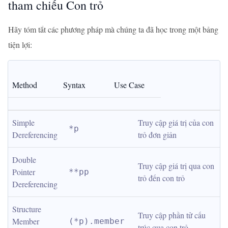
tham chiếu Con trỏ
Hãy tóm tắt các phương pháp mà chúng ta đã học trong một bảng
tiện lợi:
Method
Syntax
Use Case
Simple 
Truy cập giá trị của con 
*p
Dereferencing
trỏ đơn giản
Double 
Truy cập giá trị qua con 
Pointer 
**pp
trỏ đến con trỏ
Dereferencing
Structure 
Truy cập phần tử cấu 
Member 
(*p).member
trúc qua con trỏ