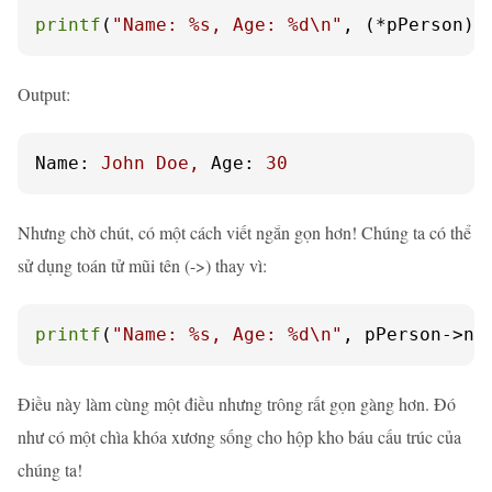
printf
(
"Name: %s, Age: %d\n"
, (*pPerson).
Output:
Name:
John
Doe,
Age:
30
Nhưng chờ chút, có một cách viết ngắn gọn hơn! Chúng ta có thể
sử dụng toán tử mũi tên (->) thay vì:
printf
(
"Name: %s, Age: %d\n"
, pPerson->na
Điều này làm cùng một điều nhưng trông rất gọn gàng hơn. Đó
như có một chìa khóa xương sống cho hộp kho báu cấu trúc của
chúng ta!