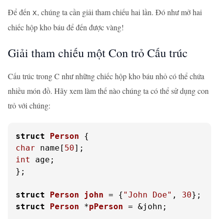
Để đến
, chúng ta cần giải tham chiếu hai lần. Đó như mở hai
x
chiếc hộp kho báu để đến được vàng!
Giải tham chiếu một Con trỏ Cấu trúc
Cấu trúc trong C như những chiếc hộp kho báu nhỏ có thể chứa
nhiều món đồ. Hãy xem làm thế nào chúng ta có thể sử dụng con
trỏ với chúng:
struct
Person
 {
char
 name[
50
int
 age;

};

struct
Person
john
 =
 {
"John Doe"
, 
30
struct
Person
 *
pPerson
 =
 &john;
