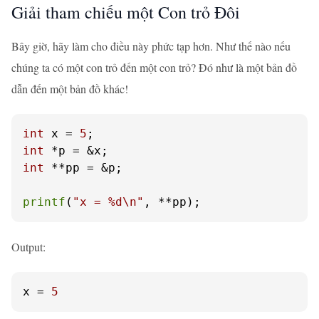
Giải tham chiếu một Con trỏ Đôi
Bây giờ, hãy làm cho điều này phức tạp hơn. Như thế nào nếu
chúng ta có một con trỏ đến một con trỏ? Đó như là một bản đồ
dẫn đến một bản đồ khác!
int
 x = 
5
int
int
 **pp = &p;

printf
(
"x = %d\n"
, **pp);
Output:
x
 = 
5