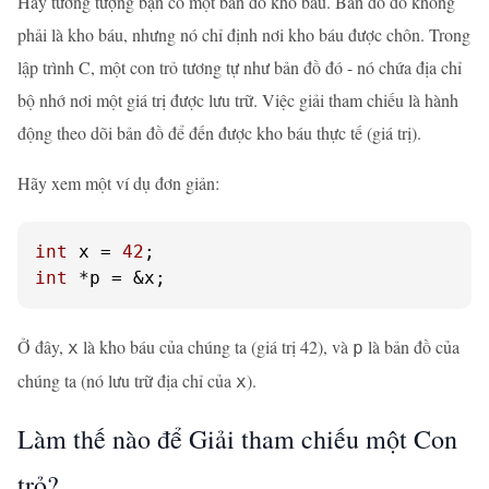
Hãy tưởng tượng bạn có một bản đồ kho báu. Bản đồ đó không
phải là kho báu, nhưng nó chỉ định nơi kho báu được chôn. Trong
lập trình C, một con trỏ tương tự như bản đồ đó - nó chứa địa chỉ
bộ nhớ nơi một giá trị được lưu trữ. Việc giải tham chiếu là hành
động theo dõi bản đồ để đến được kho báu thực tế (giá trị).
Hãy xem một ví dụ đơn giản:
int
 x = 
42
int
 *p = &x;
Ở đây,
là kho báu của chúng ta (giá trị 42), và
là bản đồ của
x
p
chúng ta (nó lưu trữ địa chỉ của
).
x
Làm thế nào để Giải tham chiếu một Con
trỏ?