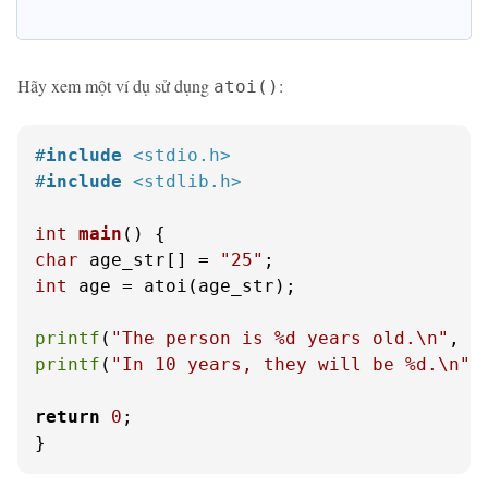
Hãy xem một ví dụ sử dụng
:
atoi()
#
include
<stdio.h>
#
include
<stdlib.h>
int
main
()
char
 age_str[] = 
"25"
int
 age = atoi(age_str);

printf
(
"The person is %d years old.\n"
printf
(
"In 10 years, they will be %d.\n"
,
return
0
;

}