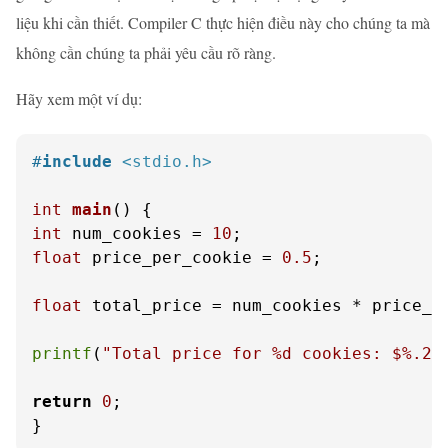
liệu khi cần thiết. Compiler C thực hiện điều này cho chúng ta mà
không cần chúng ta phải yêu cầu rõ ràng.
Hãy xem một ví dụ:
#
include
<stdio.h>
int
main
()
int
 num_cookies = 
10
float
 price_per_cookie = 
0.5
;

float
 total_price = num_cookies * price_pe
printf
(
"Total price for %d cookies: $%.2f
return
0
;

}