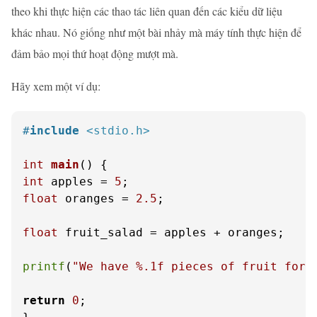
theo khi thực hiện các thao tác liên quan đến các kiểu dữ liệu
khác nhau. Nó giống như một bài nhảy mà máy tính thực hiện để
đảm bảo mọi thứ hoạt động mượt mà.
Hãy xem một ví dụ:
#
include
<stdio.h>
int
main
()
int
 apples = 
5
float
 oranges = 
2.5
;

float
 fruit_salad = apples + oranges;

printf
(
"We have %.1f pieces of fruit for 
return
0
;
