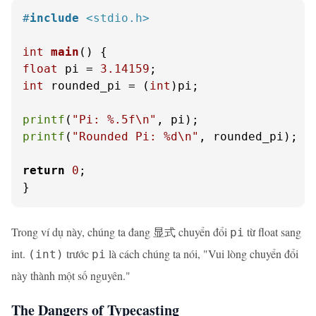
#
include
<stdio.h>
int
main
()
float
 pi = 
3.14159
int
 rounded_pi = (
int
)pi;

printf
(
"Pi: %.5f\n"
printf
(
"Rounded Pi: %d\n"
, rounded_pi);

return
0
;

}
Trong ví dụ này, chúng ta đang 显式 chuyển đổi
từ float sang
pi
int.
trước
là cách chúng ta nói, "Vui lòng chuyển đổi
(int)
pi
này thành một số nguyên."
The Dangers of Typecasting