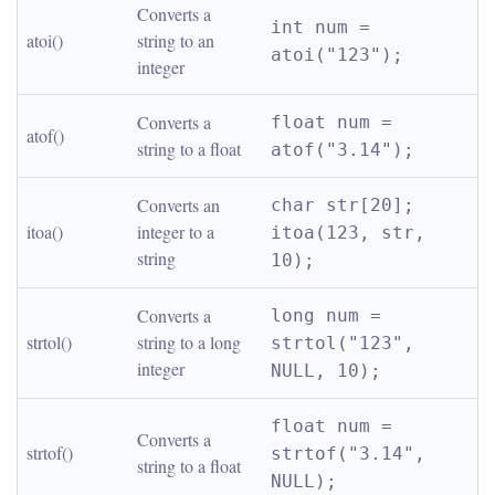
Converts a 
int num = 
atoi()
string to an 
atoi("123");
integer
Converts a 
float num = 
atof()
string to a float
atof("3.14");
Converts an 
char str[20]; 
itoa()
integer to a 
itoa(123, str, 
string
10);
Converts a 
long num = 
strtol()
string to a long 
strtol("123", 
integer
NULL, 10);
float num = 
Converts a 
strtof()
strtof("3.14", 
string to a float
NULL);