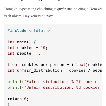
Trong khi typecasting cho chúng ta quyền lực, nó cũng đi kèm với
trách nhiệm. Hãy xem ví dụ này:
#
include
<stdio.h>
int
main
()
int
 cookies = 
10
int
 people = 
3
;

float
 cookies_per_person = (
float
int
 unfair_distribution = cookies / people
printf
(
"Fair distribution: %.2f cookies p
printf
(
"Unfair distribution: %d cookies p
return
0
;

}