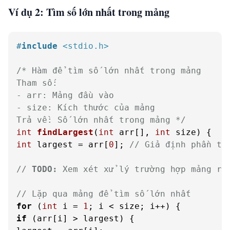
Ví dụ 2: Tìm số lớn nhất trong mảng
#
include
<stdio.h>
/* Hàm để tìm số lớn nhất trong mảng

Tham số:

- arr: Mảng đầu vào

- size: Kích thước của mảng

Trả về: Số lớn nhất trong mảng */
int
findLargest
(
int
 arr[], 
int
 size)
int
 largest = arr[
0
]; 
// Giả định phần tử
// 
TODO:
 Xem xét xử lý trường hợp mảng rỗ
// Lặp qua mảng để tìm số lớn nhất
for
 (
int
 i = 
1
if
 (arr[i] > largest) {
