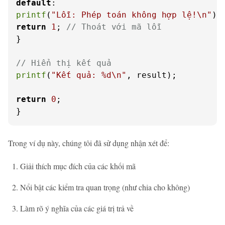
default
printf
(
"Lỗi: Phép toán không hợp lệ!\n"
return
1
; 
// Thoát với mã lỗi
}

// Hiển thị kết quả
printf
(
"Kết quả: %d\n"
, result);

return
0
;

}
Trong ví dụ này, chúng tôi đã sử dụng nhận xét để:
Giải thích mục đích của các khối mã
Nổi bật các kiểm tra quan trọng (như chia cho không)
Làm rõ ý nghĩa của các giá trị trả về