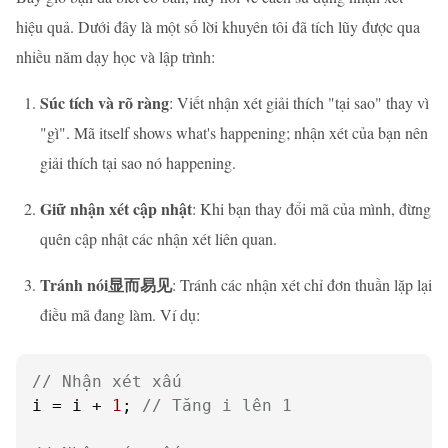
hiệu quả. Dưới đây là một số lời khuyên tôi đã tích lũy được qua
nhiều năm dạy học và lập trình:
Súc tích và rõ ràng
: Viết nhận xét giải thích "tại sao" thay vì
"gì". Mã itself shows what's happening; nhận xét của bạn nên
giải thích tại sao nó happening.
Giữ nhận xét cập nhật
: Khi bạn thay đổi mã của mình, đừng
quên cập nhật các nhận xét liên quan.
Tránh nói显而易见
: Tránh các nhận xét chỉ đơn thuần lặp lại
điều mã đang làm. Ví dụ:
// Nhận xét xấu
i = i + 
1
; 
// Tăng i lên 1