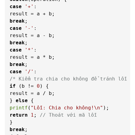
case
'+'
:

break
case
'-'
:

break
case
'*'
:

break
case
'/'
/* Kiểm tra chia cho không để tránh lỗi t
if
 (b != 
0
) {

result = a / b;

} 
else
printf
(
"Lỗi: Chia cho không!\n"
return
1
; 
// Thoát với mã lỗi
break