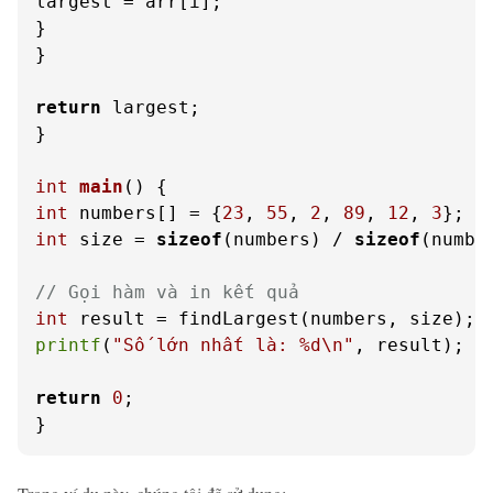
largest = arr[i];

}

}

return
 largest;

}

int
main
()
int
 numbers[] = {
23
, 
55
, 
2
, 
89
, 
12
, 
3
int
 size = 
sizeof
(numbers) / 
sizeof
(numbe
// Gọi hàm và in kết quả
int
printf
(
"Số lớn nhất là: %d\n"
, result);

return
0
;

}