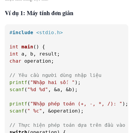
Ví dụ 1: Máy tính đơn giản
#
include
<stdio.h>
int
main
()
int
char
 operation;

// Yêu cầu người dùng nhập liệu
printf
(
"Nhập hai số: "
scanf
(
"%d %d"
, &a, &b);

printf
(
"Nhập phép toán (+, -, *, /): "
scanf
(
" %c"
, &operation);

// Thực hiện phép toán dựa trên đầu vào c
switch