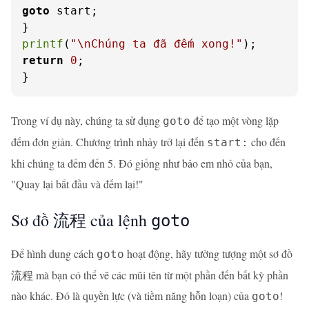
goto
 start;

printf
(
"\nChúng ta đã đếm xong!"
return
0
;

}
Trong ví dụ này, chúng ta sử dụng
để tạo một vòng lặp
goto
đếm đơn giản. Chương trình nhảy trở lại đến
cho đến
start:
khi chúng ta đếm đến 5. Đó giống như bảo em nhỏ của bạn,
"Quay lại bắt đầu và đếm lại!"
Sơ đồ 流程 của lệnh
goto
Để hình dung cách
hoạt động, hãy tưởng tượng một sơ đồ
goto
流程 mà bạn có thể vẽ các mũi tên từ một phần đến bất kỳ phần
nào khác. Đó là quyền lực (và tiềm năng hỗn loạn) của
!
goto