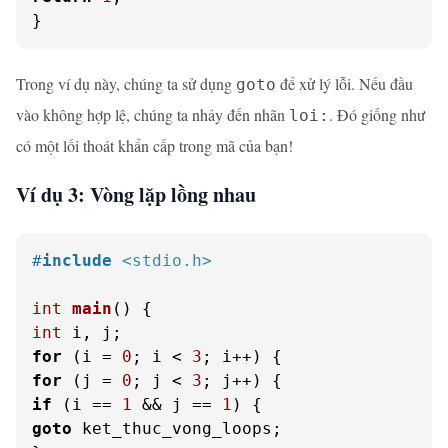
}
Trong ví dụ này, chúng ta sử dụng
để xử lý lỗi. Nếu đầu
goto
vào không hợp lệ, chúng ta nhảy đến nhãn
. Đó giống như
loi:
có một lối thoát khẩn cấp trong mã của bạn!
Ví dụ 3: Vòng lặp lồng nhau
#
include
<stdio.h>
int
main
()
int
for
 (i = 
0
; i < 
3
for
 (j = 
0
; j < 
3
if
 (i == 
1
 && j == 
1
goto
 ket_thuc_vong_loops;
