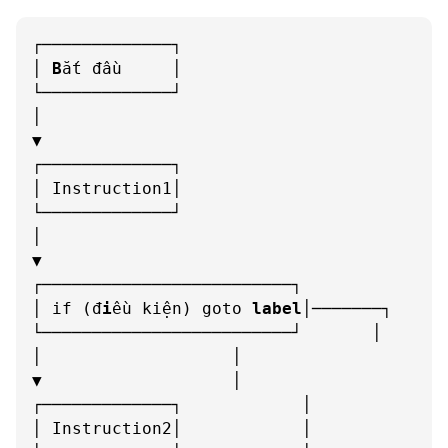
┌─────────────┐

│ 
B
ắt đầu     │

└─────────────┘

│

▼

┌─────────────┐

│ Instruction1│

└─────────────┘

│

▼

┌─────────────────────────┐

│ if (đ
i
ều kiện) goto 
label
│───────┐

└─────────────────────────┘       │

│                   │

▼                   │

┌─────────────┐            │

│ Instruction2│            │
