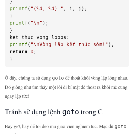
printf
(
"(%d, %d) "
, i, j);

printf
(
"\n"
);

}

printf
(
"\nVòng lặp kết thúc sớm!"
return
0
;

}
Ở đây, chúng ta sử dụng
để thoát khỏi vòng lặp lồng nhau.
goto
Đó giống như tìm thấy một lối đi bí mật để thoát ra khỏi mê cung
ngay lập tức!
Tránh sử dụng lệnh
trong C
goto
Bây giờ, hãy để tôi đeo mũ giáo viên nghiêm túc. Mặc dù
goto