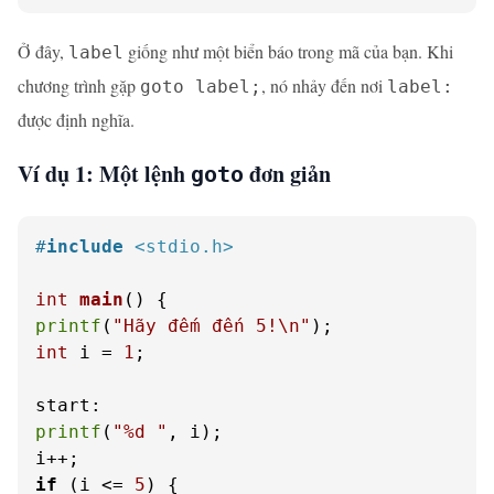
Ở đây,
giống như một biển báo trong mã của bạn. Khi
label
chương trình gặp
, nó nhảy đến nơi
goto label;
label:
được định nghĩa.
Ví dụ 1: Một lệnh
đơn giản
goto
#
include
<stdio.h>
int
main
()
printf
(
"Hãy đếm đến 5!\n"
int
 i = 
1
;

printf
(
"%d "
, i);

if
 (i <= 
5