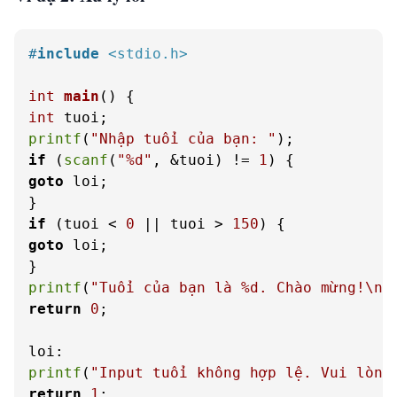
#
include
<stdio.h>
int
main
()
int
printf
(
"Nhập tuổi của bạn: "
if
 (
scanf
(
"%d"
, &tuoi) != 
1
goto
 loi;

if
 (tuoi < 
0
 || tuoi > 
150
goto
 loi;

printf
(
"Tuổi của bạn là %d. Chào mừng!\n"
return
0
;

printf
(
"Input tuổi không hợp lệ. Vui lòng
return
1
;
