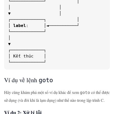
└─────────────┘            │

│                   │

▼                   │

┌─────────────┐            │

│ 
label
:      │◄───────────┘

└─────────────┘

│

▼

┌─────────────┐

│ Kết thúc    │

└─────────────┘
Ví dụ về lệnh
goto
Hãy cùng khám phá một số ví dụ khác để xem
có thể được
goto
sử dụng (và đôi khi là lạm dụng) như thế nào trong lập trình C.
Ví dụ 2: Xử lý lỗi