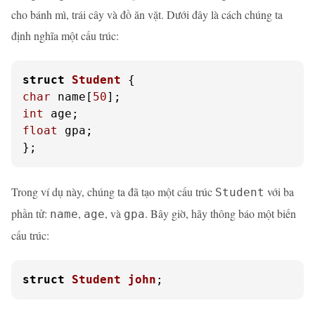
cho bánh mì, trái cây và đồ ăn vặt. Dưới đây là cách chúng ta
định nghĩa một cấu trúc:
struct
Student
 {
char
 name[
50
int
float
 gpa;

};
Trong ví dụ này, chúng ta đã tạo một cấu trúc
với ba
Student
phần tử:
,
, và
. Bây giờ, hãy thông báo một biến
name
age
gpa
cấu trúc:
struct
Student
john
;