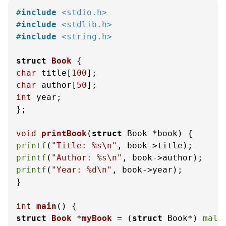
#
include
<stdio.h>
#
include
<stdlib.h>
#
include
<string.h>
struct
Book
 {
char
 title[
100
char
 author[
50
int
 year;

};

void
printBook
(
struct
 Book *book)
printf
(
"Title: %s\n"
printf
(
"Author: %s\n"
printf
(
"Year: %d\n"
, book->year);

}

int
main
()
struct
Book
 *
myBook
 =
 (
struct
 Book*) 
mall