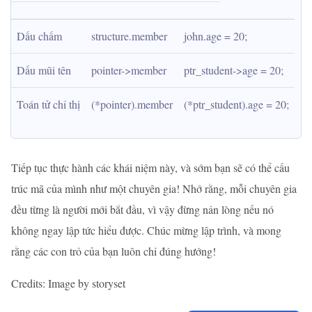
Dấu chấm
structure.member
john.age = 20;
Dấu mũi tên
pointer->member
ptr_student->age = 20;
Toán tử chỉ thị
(*pointer).member
(*ptr_student).age = 20;
Tiếp tục thực hành các khái niệm này, và sớm bạn sẽ có thể cấu
trúc mã của mình như một chuyên gia! Nhớ rằng, mỗi chuyên gia
đều từng là người mới bắt đầu, vì vậy đừng nản lòng nếu nó
không ngay lập tức hiểu được. Chúc mừng lập trình, và mong
rằng các con trỏ của bạn luôn chỉ đúng hướng!
Credits: Image by storyset