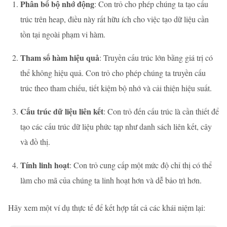
Phân bổ bộ nhớ động
: Con trỏ cho phép chúng ta tạo cấu
trúc trên heap, điều này rất hữu ích cho việc tạo dữ liệu cần
tồn tại ngoài phạm vi hàm.
Tham số hàm hiệu quả
: Truyền cấu trúc lớn bằng giá trị có
thể không hiệu quả. Con trỏ cho phép chúng ta truyền cấu
trúc theo tham chiếu, tiết kiệm bộ nhớ và cải thiện hiệu suất.
Cấu trúc dữ liệu liên kết
: Con trỏ đến cấu trúc là cần thiết để
tạo các cấu trúc dữ liệu phức tạp như danh sách liên kết, cây
và đồ thị.
Tính linh hoạt
: Con trỏ cung cấp một mức độ chỉ thị có thể
làm cho mã của chúng ta linh hoạt hơn và dễ bảo trì hơn.
Hãy xem một ví dụ thực tế để kết hợp tất cả các khái niệm lại: