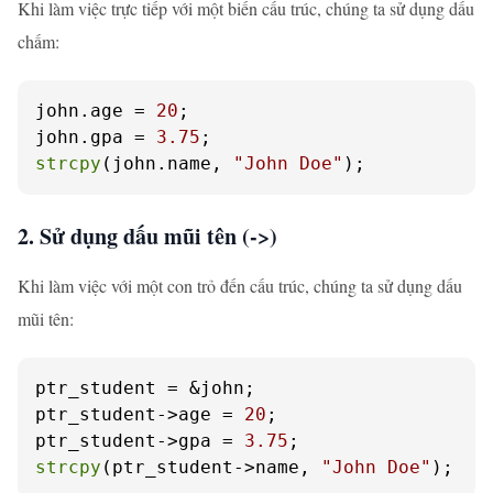
Khi làm việc trực tiếp với một biến cấu trúc, chúng ta sử dụng dấu
chấm:
john.age = 
20
;

john.gpa = 
3.75
strcpy
(john.name, 
"John Doe"
);
2. Sử dụng dấu mũi tên (->)
Khi làm việc với một con trỏ đến cấu trúc, chúng ta sử dụng dấu
mũi tên:
ptr_student = &john;

ptr_student->age = 
20
;

ptr_student->gpa = 
3.75
strcpy
(ptr_student->name, 
"John Doe"
);