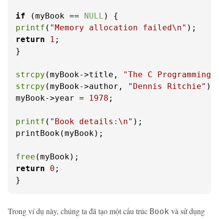
if
 (myBook == 
NULL
printf
(
"Memory allocation failed\n"
return
1
;

}

strcpy
(myBook->title, 
"The C Programming 
strcpy
(myBook->author, 
"Dennis Ritchie"
);

myBook->year = 
1978
;

printf
(
"Book details:\n"
);

printBook(myBook);

free
return
0
;

}
Trong ví dụ này, chúng ta đã tạo một cấu trúc
và sử dụng
Book