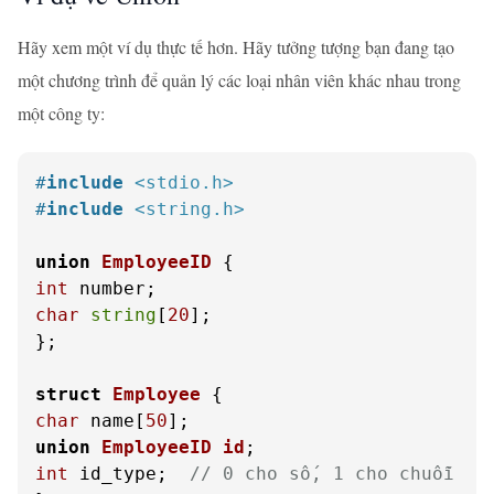
Hãy xem một ví dụ thực tế hơn. Hãy tưởng tượng bạn đang tạo
một chương trình để quản lý các loại nhân viên khác nhau trong
một công ty:
#
include
<stdio.h>
#
include
<string.h>
union
EmployeeID
 {
int
char
string
[
20
];

};

struct
Employee
 {
char
 name[
50
union
EmployeeID
id
;
int
 id_type;  
// 0 cho số, 1 cho chuỗi