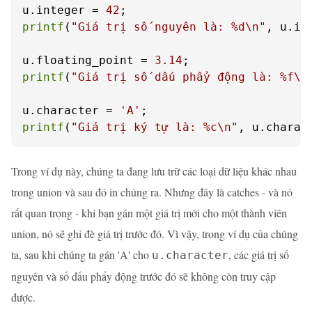
u.integer = 
42
printf
(
"Giá trị số nguyên là: %d\n"
, u.int
u.floating_point = 
3.14
printf
(
"Giá trị số dấu phẩy động là: %f\n
u.character = 
'A'
printf
(
"Giá trị ký tự là: %c\n"
, u.charac
Trong ví dụ này, chúng ta đang lưu trữ các loại dữ liệu khác nhau
trong union và sau đó in chúng ra. Nhưng đây là catches - và nó
rất quan trọng - khi bạn gán một giá trị mới cho một thành viên
union, nó sẽ ghi đè giá trị trước đó. Vì vậy, trong ví dụ của chúng
ta, sau khi chúng ta gán 'A' cho
, các giá trị số
u.character
nguyên và số dấu phẩy động trước đó sẽ không còn truy cập
được.