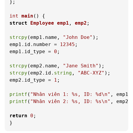
};

int
main
()
struct
Employee
emp1
, 
emp2
;
strcpy
(emp1.name, 
"John Doe"
);

emp1.id.number = 
12345
;

emp1.id_type = 
0
;

strcpy
(emp2.name, 
"Jane Smith"
strcpy
(emp2.id.
string
, 
"ABC-XYZ"
);

emp2.id_type = 
1
;

printf
(
"Nhân viên 1: %s, ID: %d\n"
printf
(
"Nhân viên 2: %s, ID: %s\n"
, emp2.
return
0
;

}