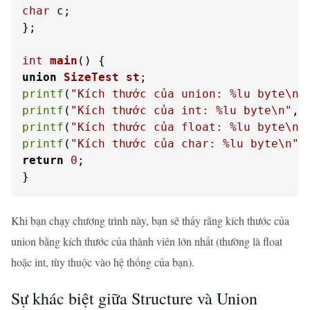
char
 c;

};

int
main
()
union
SizeTest
st
;
printf
(
"Kích thước của union: %lu byte\n"
printf
(
"Kích thước của int: %lu byte\n"
, 
printf
(
"Kích thước của float: %lu byte\n"
printf
(
"Kích thước của char: %lu byte\n"
,
return
0
;

}
Khi bạn chạy chương trình này, bạn sẽ thấy rằng kích thước của
union bằng kích thước của thành viên lớn nhất (thường là float
hoặc int, tùy thuộc vào hệ thống của bạn).
Sự khác biệt giữa Structure và Union