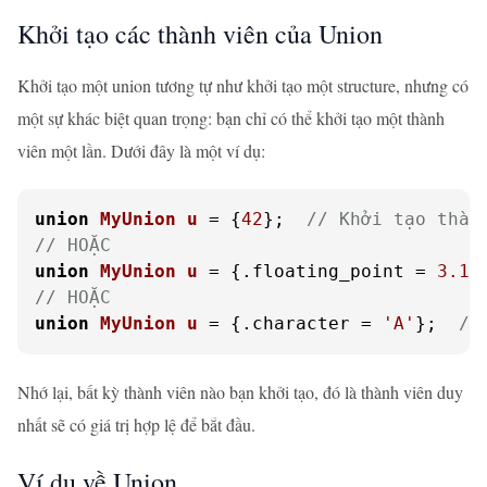
Khởi tạo các thành viên của Union
Khởi tạo một union tương tự như khởi tạo một structure, nhưng có
một sự khác biệt quan trọng: bạn chỉ có thể khởi tạo một thành
viên một lần. Dưới đây là một ví dụ:
union
MyUnion
u
 =
 {
42
};  
// Khởi tạo thàn
// HOẶC
union
MyUnion
u
 =
 {.floating_point = 
3.14
// HOẶC
union
MyUnion
u
 =
 {.character = 
'A'
};  
//
Nhớ lại, bất kỳ thành viên nào bạn khởi tạo, đó là thành viên duy
nhất sẽ có giá trị hợp lệ để bắt đầu.
Ví dụ về Union