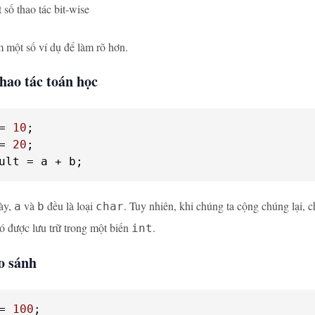
số thao tác bit-wise
một số ví dụ để làm rõ hơn.
hao tác toán học
= 
10
= 
20
ult = a + b;
ày,
và
đều là loại
. Tuy nhiên, khi chúng ta cộng chúng lại, 
a
b
char
ó được lưu trữ trong một biến
.
int
o sánh
= 
100