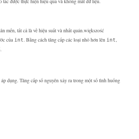
o tác được thực hiện hiệu quả và không mất dữ liệu.
ân mến, tất cả là về hiệu suất và nhất quán.większość
hước của
. Bằng cách tăng cấp các loại nhỏ hơn lên
,
int
int
.
c áp dụng. Tăng cấp số nguyên xảy ra trong một số tình huống