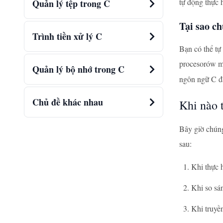
tự động thực 
Quản lý tệp trong C
Tại sao ch
Trình tiền xử lý C
Bạn có thể tự
procesorów má
Quản lý bộ nhớ trong C
ngôn ngữ C đả
Chủ đề khác nhau
Khi nào 
Bây giờ chúng
sau:
Khi thực h
Khi so sán
Khi truyề