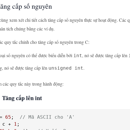
tăng cấp số nguyên
cùng xem xét chi tiết cách tăng cấp số nguyên thực sự hoạt động. Cá
hân tích chúng bằng các ví dụ.
ác quy tắc chính cho tăng cấp số nguyên trong C:
oại số nguyên có thể được biểu diễn bởi
, nó sẽ được tăng cấp lên
int
, nó sẽ được tăng cấp lên
.
unsigned int
 các quy tắc này trong hành động:
 Tăng cấp lên int
= 
65
;  
// Mã ASCII cho 'A'
 c + 
1