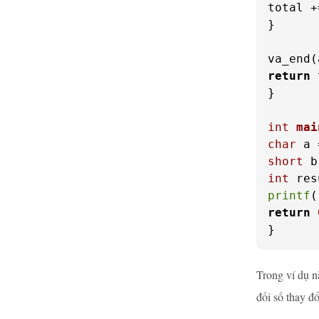
total +
}

return
 
}

int
mai
char
 a 
short
 b
int
 res
printf
(
return
}
Trong ví dụ n
đối số thay đổ