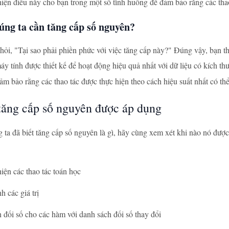
hiện điều này cho bạn trong một số tình huống để đảm bảo rằng các tha
úng ta cần tăng cấp số nguyên?
 hỏi, "Tại sao phải phiền phức với việc tăng cấp này?" Đúng vậy, bạn th
y tính được thiết kế để hoạt động hiệu quả nhất với dữ liệu có kích t
m bảo rằng các thao tác được thực hiện theo cách hiệu suất nhất có thể
tăng cấp số nguyên được áp dụng
 ta đã biết tăng cấp số nguyên là gì, hãy cùng xem xét khi nào nó đượ
iện các thao tác toán học
h các giá trị
n đối số cho các hàm với danh sách đối số thay đổi