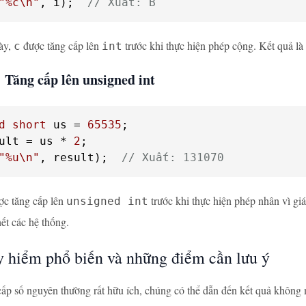
"%c\n"
, i);  
// Xuất: B
ày,
được tăng cấp lên
trước khi thực hiện phép cộng. Kết quả là
c
int
 Tăng cấp lên unsigned int
d
short
 us = 
65535
ult = us * 
2
"%u\n"
, result);  
// Xuất: 131070
c tăng cấp lên
trước khi thực hiện phép nhân vì gi
unsigned int
hết các hệ thống.
 hiểm phổ biến và những điểm cần lưu ý
ấp số nguyên thường rất hữu ích, chúng có thể dẫn đến kết quả khôn