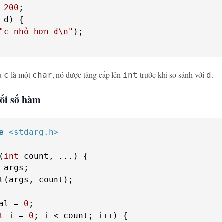
 
200
"c nhỏ hơn d\n"
);

dù
là một
, nó được tăng cấp lên
trước khi so sánh với
.
c
char
int
d
Đối số hàm
e
<stdarg.h>
(
int
 count, ...)
 {

 args;

t(args, count);

al = 
0
t
 i = 
0
; i < count; i++) {
