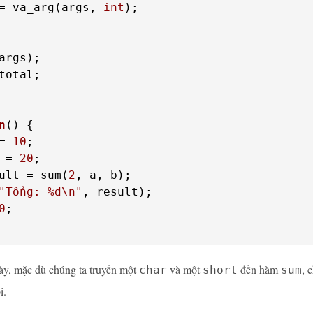
= va_arg(args, 
int
);

total;

n
()
= 
10
 = 
20
ult = sum(
2
"Tổng: %d\n"
0
;

ày, mặc dù chúng ta truyền một
và một
đến hàm
, 
char
short
sum
i.