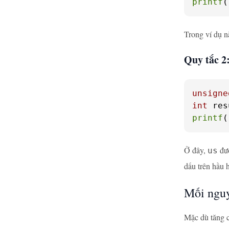
printf
(
Trong ví dụ n
Quy tắc 2:
unsigne
int
 res
printf
(
Ở đây,
đượ
us
dấu trên hầu 
Mối nguy
Mặc dù tăng c