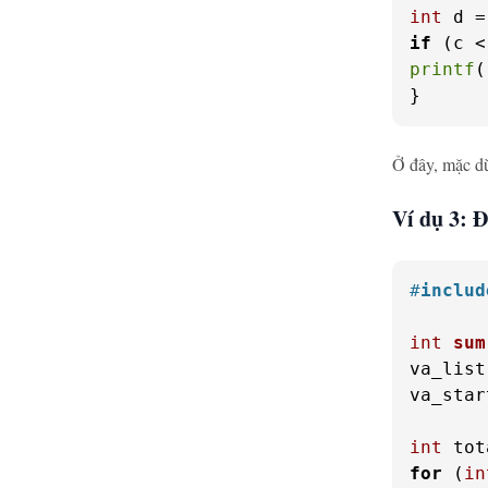
int
 d =
if
printf
(
}
Ở đây, mặc 
Ví dụ 3: 
#
includ
int
sum
va_list
va_star
int
 tot
for
 (
in