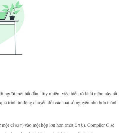
i người mới bắt đầu. Tuy nhiên, việc hiểu rõ khái niệm này rất
 quá trình tự động chuyển đổi các loại số nguyên nhỏ hơn thành
hư một
) vào một hộp lớn hơn (một
). Compiler C sẽ
char
int