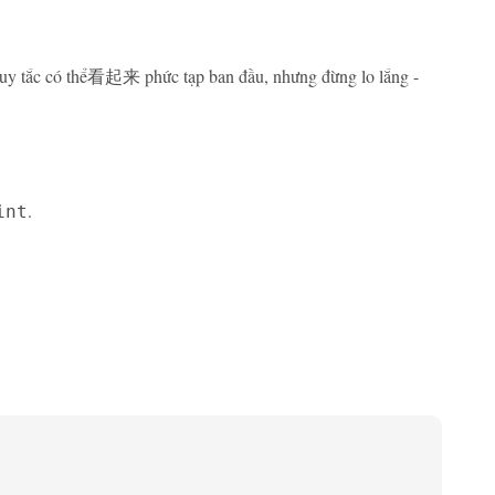
c quy tắc có thể看起来 phức tạp ban đầu, nhưng đừng lo lắng -
.
int