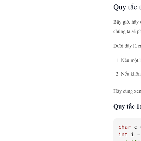
Quy tắc 
Bây giờ, hãy 
chúng ta sẽ p
Dưới đây là c
Nếu một l
Nếu không
Hãy cùng xem
Quy tắc 1:
char
 c 
int
 i =