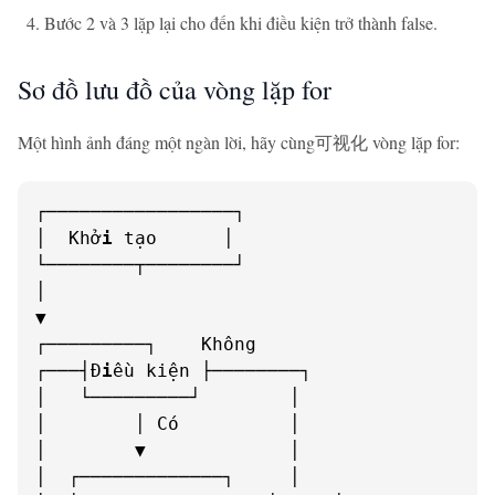
Bước 2 và 3 lặp lại cho đến khi điều kiện trở thành false.
Sơ đồ lưu đồ của vòng lặp for
Một hình ảnh đáng một ngàn lời, hãy cùng可视化 vòng lặp for:
┌─────────────────┐

│  Khở
i
 tạo      │

└────────┬────────┘

│

▼

┌─────────┐    Không

┌───┤Đ
i
ều kiện ├────────┐

│   └─────────┘        │

│        │ Có          │

│        ▼             │

│  ┌─────────────┐     │
