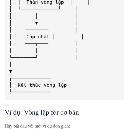
│  │  
Th
ân vòng lặ
p
  │     │

│  └─────────────┘     │

│        │             │

│        ▼             │

│    ┌───────┐         │

│    │Cậ
p
 nhật │         │

│    └───┬───┘         │

│        │             │

└────────┘             │

│

▼

┌─────────────┐

│  Kết 
th
úc vòng lặ
p
  │

└─────────────┘
Ví dụ: Vòng lặp for cơ bản
Hãy bắt đầu với một ví dụ đơn giản: