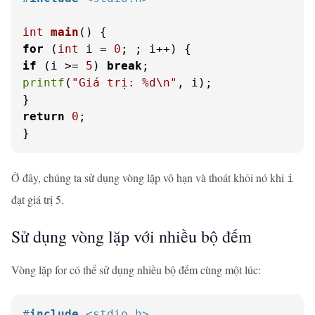
int
main
()
for
 (
int
 i = 
0
if
 (i >= 
5
) 
break
printf
(
"Giá trị: %d\n"
, i);

return
0
;

}
Ở đây, chúng ta sử dụng vòng lặp vô hạn và thoát khỏi nó khi
i
đạt giá trị 5.
Sử dụng vòng lặp với nhiều bộ đếm
Vòng lặp for có thể sử dụng nhiều bộ đếm cùng một lúc:
#
include
<stdio.h>