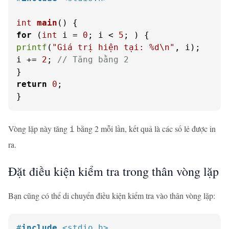
int
main
()
for
 (
int
 i = 
0
; i < 
5
printf
(
"Giá trị hiện tại: %d\n"
, i);

i += 
2
; 
// Tăng bằng 2
return
0
;

}
Vòng lặp này tăng
bằng 2 mỗi lần, kết quả là các số lẻ được in
i
ra.
Đặt điều kiện kiểm tra trong thân vòng lặp
Bạn cũng có thể di chuyển điều kiện kiểm tra vào thân vòng lặp:
#
include
<stdio.h>