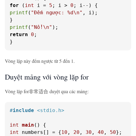
for
 (
int
 i = 
5
; i > 
0
printf
(
"Đếm ngược: %d\n"
, i);

printf
(
"Nổ!\n"
return
0
;

}
Vòng lặp này đếm ngược từ 5 đến 1.
Duyệt mảng với vòng lặp for
Vòng lặp for非常适合 duyệt qua các mảng:
#
include
<stdio.h>
int
main
()
int
 numbers[] = {
10
, 
20
, 
30
, 
40
, 
50