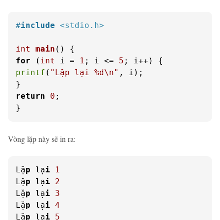
#
include
<stdio.h>
int
main
()
for
 (
int
 i = 
1
; i <= 
5
printf
(
"Lặp lại %d\n"
, i);

return
0
;

}
Vòng lặp này sẽ in ra:
Lặ
p
 lạ
i
1
Lặ
p
 lạ
i
2
Lặ
p
 lạ
i
3
Lặ
p
 lạ
i
4
Lặ
p
 lạ
i
5