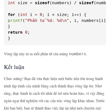
int
 size = 
sizeof
(numbers) / 
sizeof
(numbe
for
 (
int
 i = 
0
printf
(
"Phần tử %d: %d\n"
, i, numbers[i]);
return
0
;

}
Vòng lặp này in ra mỗi phần tử của mảng
.
numbers
Kết luận
Chúc mừng! Bạn đã vừa thực hiện một bước tiến lớn trong hành
trình lập trình của mình bằng cách thành thạo vòng lặp for. Nhớ
rằng, thực hành là cách tốt nhất để trở nên hoàn hảo, vì vậy đừng
ngần ngại thử nghiệm với các cấu trúc vòng lặp khác nhau. Trước
khi bạn biết, bạn sẽ thành thạo việc lặp lại như một chuyên gia!