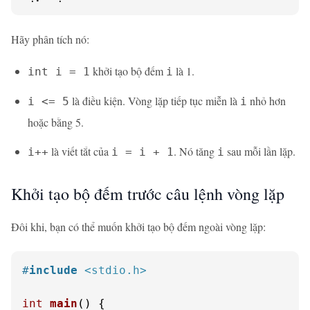
Hãy phân tích nó:
khởi tạo bộ đếm
là 1.
int i = 1
i
là điều kiện. Vòng lặp tiếp tục miễn là
nhỏ hơn
i <= 5
i
hoặc bằng 5.
là viết tắt của
. Nó tăng
sau mỗi lần lặp.
i++
i = i + 1
i
Khởi tạo bộ đếm trước câu lệnh vòng lặp
Đôi khi, bạn có thể muốn khởi tạo bộ đếm ngoài vòng lặp:
#
include
<stdio.h>
int
main
()