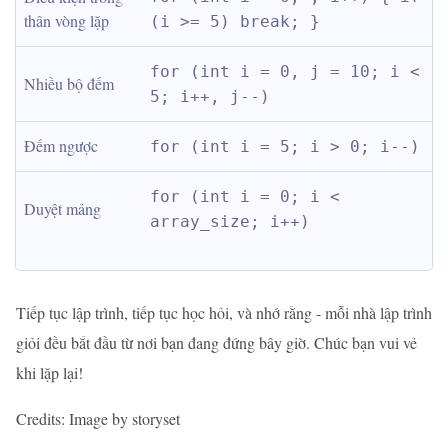
thân vòng lặp
(i >= 5) break; }
for (int i = 0, j = 10; i < 
Nhiều bộ đếm
5; i++, j--)
Đếm ngược
for (int i = 5; i > 0; i--)
for (int i = 0; i < 
Duyệt mảng
array_size; i++)
Tiếp tục lập trình, tiếp tục học hỏi, và nhớ rằng - mỗi nhà lập trình
giỏi đều bắt đầu từ nơi bạn đang đứng bây giờ. Chúc bạn vui vẻ
khi lặp lại!
Credits: Image by storyset