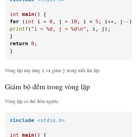
int
main
()
for
 (
int
 i = 
0
, j = 
10
; i < 
5
printf
(
"i = %d, j = %d\n"
, i, j);

return
0
;

}
Vòng lặp này tăng
và giảm
trong mỗi lần lặp.
i
j
Giảm bộ đếm trong vòng lặp
Vòng lặp có thể đếm ngược:
#
include
<stdio.h>
int
main
()