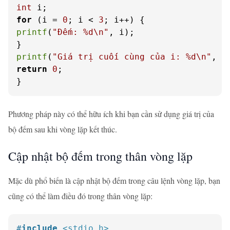
int
for
 (i = 
0
; i < 
3
printf
(
"Đếm: %d\n"
, i);

printf
(
"Giá trị cuối cùng của i: %d\n"
return
0
;

}
Phương pháp này có thể hữu ích khi bạn cần sử dụng giá trị của
bộ đếm sau khi vòng lặp kết thúc.
Cập nhật bộ đếm trong thân vòng lặp
Mặc dù phổ biến là cập nhật bộ đếm trong câu lệnh vòng lặp, bạn
cũng có thể làm điều đó trong thân vòng lặp:
#
include
<stdio.h>