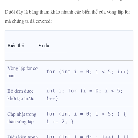
Dưới đây là bảng tham khảo nhanh các biến thể của vòng lặp for
mà chúng ta đã covered:
Biến thể
Ví dụ
Vòng lặp for cơ 
for (int i = 0; i < 5; i++)
bản
Bộ đếm được 
int i; for (i = 0; i < 5; 
khởi tạo trước
i++)
Cập nhật trong 
for (int i = 0; i < 5; ) { 
thân vòng lặp
i += 2; }
Điều kiện trong 
for (int i = 0; ; i++) { if 