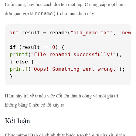
Cuối cùng, hãy học cách đổi tên một tệp. C cung cấp một hàm
đơn giản gọi là
cho mục đích này.
rename()
int
 result = rename(
"old_name.txt"
, 
"new_
if
 (result == 
0
printf
(
"File renamed successfully!"
);

} 
else
printf
(
"Oops! Something went wrong."
);

}
Hàm này trả về 0 nếu việc đổi tên thành công và một giá trị
không bằng 0 nếu có lỗi xảy ra.
Kết luận
Chúc mừng! Bạn đã chính thức bước vào thế giới của xử lý tệp