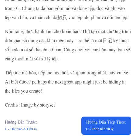
trong C. Chúng ta đã bao gồm mở và đóng tệp, đọc và ghi vào
tệp văn bản, và thậm chí đã触及 vào tệp nhị phân và đổi tên tệp.
Nhớ rằng, thực hành làm cho hoàn hảo. Thử tạo một chương trình
đơn giản sử dụng các khái niệm này - có thể là một日记 kỹ thuật
số hoặc một sổ địa chỉ cơ bản. Càng chơi với các hàm này, bạn sẽ
càng thoải mái với xử lý tệp.
Tiếp tục mã hóa, tiếp tục học hỏi, và quan trọng nhất, hãy vui vẻ!
Ai biết được? perhaps the next great app might just be hiding in
the files you create!
Credits: Image by storyset
Hướng Dẫn Trước:
Hướng Dẫn Tiếp Theo:
C - Đầu vào & Đầu ra
C - Trình tiền xử lý