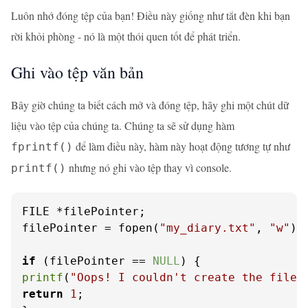
Luôn nhớ đóng tệp của bạn! Điều này giống như tắt đèn khi bạn
rời khỏi phòng - nó là một thói quen tốt để phát triển.
Ghi vào tệp văn bản
Bây giờ chúng ta biết cách mở và đóng tệp, hãy ghi một chút dữ
liệu vào tệp của chúng ta. Chúng ta sẽ sử dụng hàm
để làm điều này, hàm này hoạt động tương tự như
fprintf()
nhưng nó ghi vào tệp thay vì console.
printf()
FILE *filePointer;

filePointer = fopen(
"my_diary.txt"
, 
"w"
);

if
 (filePointer == 
NULL
printf
(
"Oops! I couldn't create the file.
return
1
;
