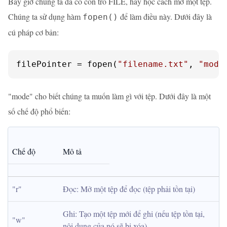
Bây giờ chúng ta đã có con trỏ FILE, hãy học cách mở một tệp.
Chúng ta sử dụng hàm
để làm điều này. Dưới đây là
fopen()
cú pháp cơ bản:
filePointer = fopen(
"filename.txt"
, 
"mode
"mode" cho biết chúng ta muốn làm gì với tệp. Dưới đây là một
số chế độ phổ biến:
Chế độ
Mô tả
"r"
Đọc: Mở một tệp để đọc (tệp phải tồn tại)
Ghi: Tạo một tệp mới để ghi (nếu tệp tồn tại, 
"w"
nội dung của nó sẽ bị xóa)