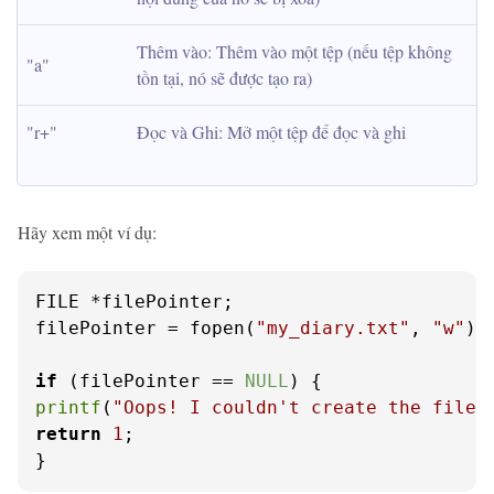
Thêm vào: Thêm vào một tệp (nếu tệp không 
"a"
tồn tại, nó sẽ được tạo ra)
"r+"
Đọc và Ghi: Mở một tệp để đọc và ghi
Hãy xem một ví dụ:
FILE *filePointer;

filePointer = fopen(
"my_diary.txt"
, 
"w"
);

if
 (filePointer == 
NULL
printf
(
"Oops! I couldn't create the file.
return
1
;

}