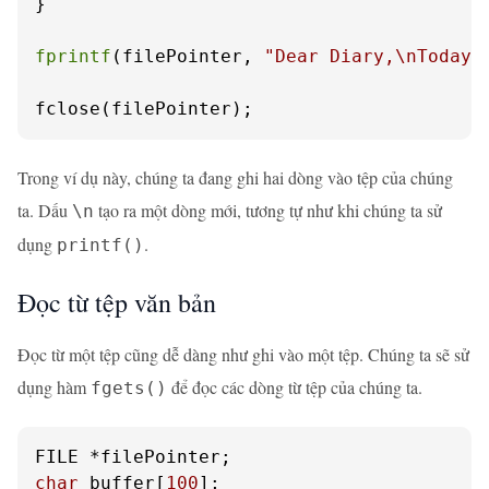
}

fprintf
(filePointer, 
"Dear Diary,\nToday 
fclose(filePointer);
Trong ví dụ này, chúng ta đang ghi hai dòng vào tệp của chúng
ta. Dấu
tạo ra một dòng mới, tương tự như khi chúng ta sử
\n
dụng
.
printf()
Đọc từ tệp văn bản
Đọc từ một tệp cũng dễ dàng như ghi vào một tệp. Chúng ta sẽ sử
dụng hàm
để đọc các dòng từ tệp của chúng ta.
fgets()
char
 buffer[
100
];
