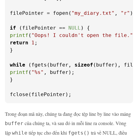
filePointer = fopen(
"my_diary.txt"
, 
"r"
);

if
 (filePointer == 
NULL
printf
(
"Oops! I couldn't open the file."
return
1
;

}

while
 (fgets(buffer, 
sizeof
(buffer), file
printf
(
"%s"
, buffer);

}

fclose(filePointer);
Trong đoạn mã này, chúng ta đang đọc tệp line by line vào mảng
của chúng ta, và sau đó in mỗi line ra console. Vòng
buffer
lặp
tiếp tục cho đến khi
trả về NULL, điều
while
fgets()