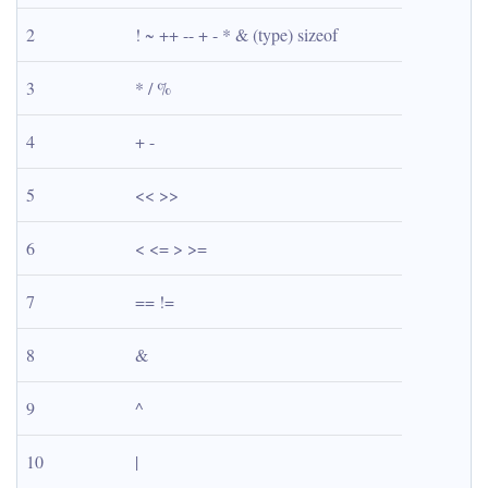
2
! ~ ++ -- + - * & (type) sizeof
3
* / %
4
+ -
5
<< >>
6
< <= > >=
7
== !=
8
&
9
^
10
|