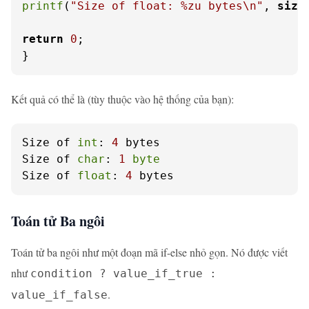
printf
(
"Size of float: %zu bytes\n"
, 
size
return
0
;

}
Kết quả có thể là (tùy thuộc vào hệ thống của bạn):
Size of 
int
: 
4
 bytes

Size of 
char
: 
1
byte
Size of 
float
: 
4
 bytes
Toán tử Ba ngôi
Toán tử ba ngôi như một đoạn mã if-else nhỏ gọn. Nó được viết
như
condition ? value_if_true :
.
value_if_false