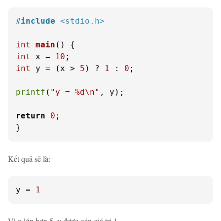
#
include
<stdio.h>
int
main
()
int
 x = 
10
int
 y = (x > 
5
) ? 
1
 : 
0
;

printf
(
"y = %d\n"
, y);

return
0
;

}
Kết quả sẽ là:
y
 = 
1
Vì x lớn hơn 5, y được gán giá trị 1.