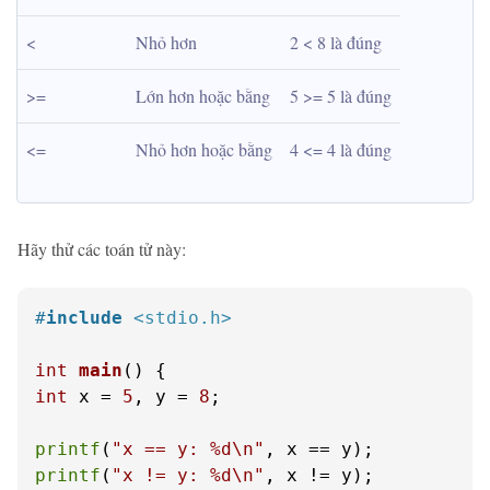
<
Nhỏ hơn
2 < 8 là đúng
>=
Lớn hơn hoặc bằng
5 >= 5 là đúng
<=
Nhỏ hơn hoặc bằng
4 <= 4 là đúng
Hãy thử các toán tử này:
#
include
<stdio.h>
int
main
()
int
 x = 
5
, y = 
8
;

printf
(
"x == y: %d\n"
printf
(
"x != y: %d\n"