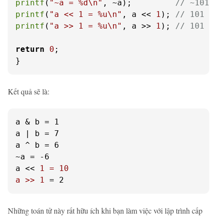
printf
(
"~a = %d\n"
, ~a);         
// ~101 
printf
(
"a << 1 = %u\n"
, a << 
1
); 
// 101 t
printf
(
"a >> 1 = %u\n"
, a >> 
1
); 
// 101 t
return
0
;

}
Kết quả sẽ là:
a & b = 1

a | b = 7

a ^ b = 6

~a = -6

a << 
1 = 10

a >> 1
 = 2
Những toán tử này rất hữu ích khi bạn làm việc với lập trình cấp