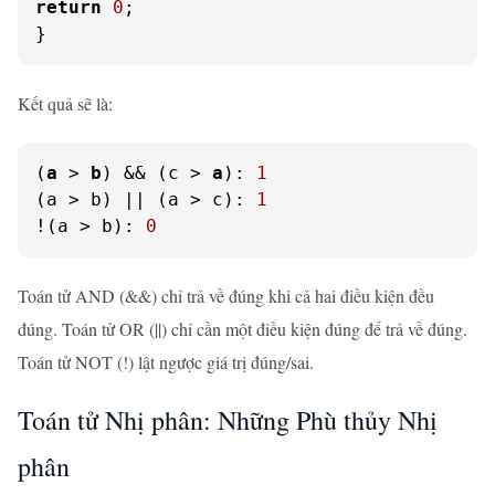
return
0
;

}
Kết quả sẽ là:
(
a
 > 
b
) && (c > 
a
): 
1
(a > b) || (a > c): 
1
!(a > b): 
0
Toán tử AND (&&) chỉ trả về đúng khi cả hai điều kiện đều
đúng. Toán tử OR (||) chỉ cần một điều kiện đúng để trả về đúng.
Toán tử NOT (!) lật ngược giá trị đúng/sai.
Toán tử Nhị phân: Những Phù thủy Nhị
phân