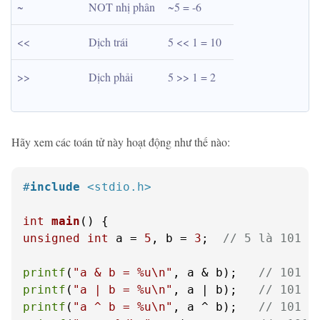
~
NOT nhị phân
~5 = -6
<<
Dịch trái
5 << 1 = 10
>>
Dịch phải
5 >> 1 = 2
Hãy xem các toán tử này hoạt động như thế nào:
#
include
<stdio.h>
int
main
()
unsigned
int
 a = 
5
, b = 
3
;  
// 5 là 101 t
printf
(
"a & b = %u\n"
, a & b);   
// 101 &
printf
(
"a | b = %u\n"
, a | b);   
// 101 |
printf
(
"a ^ b = %u\n"
, a ^ b);   
// 101 ^