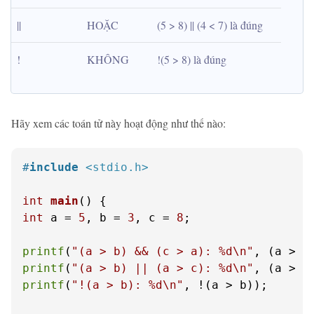
||
HOẶC
(5 > 8) || (4 < 7) là đúng
!
KHÔNG
!(5 > 8) là đúng
Hãy xem các toán tử này hoạt động như thế nào:
#
include
<stdio.h>
int
main
()
int
 a = 
5
, b = 
3
, c = 
8
;

printf
(
"(a > b) && (c > a): %d\n"
printf
(
"(a > b) || (a > c): %d\n"
printf
(
"!(a > b): %d\n"
, !(a > b));
