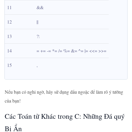
11
&&
12
||
13
?:
14
= += -= *= /= %= &= ^= |= <<= >>=
15
,
Nếu bạn có nghi ngờ, hãy sử dụng dấu ngoặc để làm rõ ý tưởng
của bạn!
Các Toán tử Khác trong C: Những Đá quý
Bị Ẩn