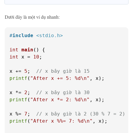
Dưới đây là một ví dụ nhanh:
#
include
<stdio.h>
int
main
()
int
 x = 
10
;

x += 
5
;  
// x bây giờ là 15
printf
(
"After x += 5: %d\n"
, x);

x *= 
2
;  
// x bây giờ là 30
printf
(
"After x *= 2: %d\n"
, x);

x %= 
7
;  
// x bây giờ là 2 (30 % 7 = 2)
printf
(
"After x %%= 7: %d\n"
, x);
