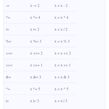
-=
x -= 2
x = x - 2
*=
x *= 4
x = x * 4
/=
x /= 2
x = x / 2
%=
x %= 3
x = x % 3
<<=
x <<= 2
x = x << 2
>>=
x >>= 1
x = x >> 1
&=
x &= 3
x = x & 3
^=
x ^= 5
x = x ^ 5
|=
x |= 3
x = x | 3