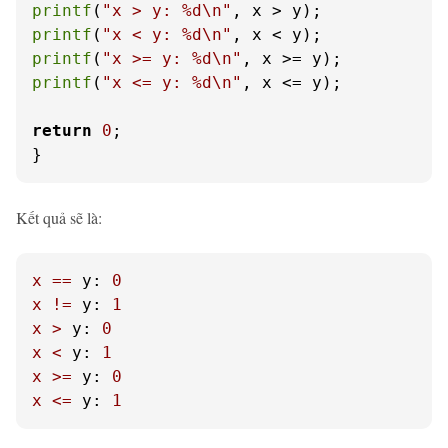
printf
(
"x > y: %d\n"
printf
(
"x < y: %d\n"
printf
(
"x >= y: %d\n"
printf
(
"x <= y: %d\n"
, x <= y);

return
0
;

}
Kết quả sẽ là:
x
==
y:
0
x
!=
y:
1
x
>
y:
0
x
<
y:
1
x
>=
y:
0
x
<=
y:
1