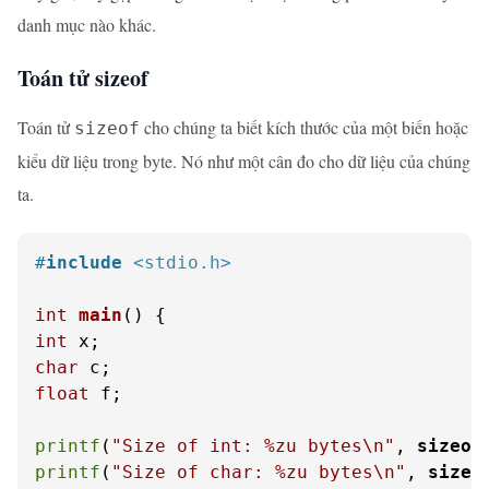
danh mục nào khác.
Toán tử sizeof
Toán tử
cho chúng ta biết kích thước của một biến hoặc
sizeof
kiểu dữ liệu trong byte. Nó như một cân đo cho dữ liệu của chúng
ta.
#
include
<stdio.h>
int
main
()
int
char
float
 f;

printf
(
"Size of int: %zu bytes\n"
, 
sizeof
printf
(
"Size of char: %zu bytes\n"
, 
sizeo