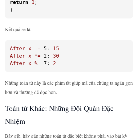
return
0
;

}
Kết quả sẽ là:
After
x
+=
5:
15
After
x
*=
2:
30
After
x
%=
7:
2
Những toán tử này là các phím tắt giúp mã của chúng ta ngắn gọn
hơn và thường dễ đọc hơn.
Toán tử Khác: Những Đội Quân Đặc
Nhiệm
Bây giờ, hãy gặp những toán tử đặc biệt không phải vào bất kỳ