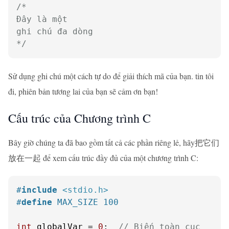
/*

Đây là một

ghi chú đa dòng

*/
Sử dụng ghi chú một cách tự do để giải thích mã của bạn. tin tôi
đi, phiên bản tương lai của bạn sẽ cảm ơn bạn!
Cấu trúc của Chương trình C
Bây giờ chúng ta đã bao gồm tất cả các phần riêng lẻ, hãy把它们
放在一起 để xem cấu trúc đầy đủ của một chương trình C:
#
include
<stdio.h>
#
define
 MAX_SIZE 100
int
 globalVar = 
0
;  
// Biến toàn cục