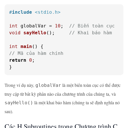
#
include
<stdio.h>
int
 globalVar = 
10
;  
// Biến toàn cục
void
sayHello
()
;     
// Khai báo hàm
int
main
()
// Mã của hàm chính
return
0
;

}
Trong ví dụ này,
là một biến toàn cục có thể được
globalVar
truy cập từ bất kỳ phần nào của chương trình của chúng ta, và
là một khai báo hàm (chúng ta sẽ định nghĩa nó
sayHello()
sau).
Các H.Subroutines trong Chương trình C