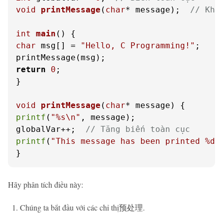
void
printMessage
(
char
* message)
;  
// Kha
int
main
()
char
 msg[] = 
"Hello, C Programming!"
;

return
0
;

}

void
printMessage
(
char
* message)
printf
(
"%s\n"
, message);

globalVar++;  
// Tăng biến toàn cục
printf
(
"This message has been printed %d 
}
Hãy phân tích điều này:
Chúng ta bắt đầu với các chỉ thị预处理.