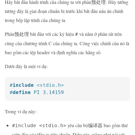
Hãy bắt đầu hành trình của chúng ta với phần预处理. Hãy tưởng
tượng đây là giai đoạn chuẩn bị trước khi bắt đầu nấu ăn chính
trong bếp lập trình của chúng ta.
Phần预处理 bắt đầu với các ký hiệu
và nằm ở phần rất trên
#
cùng của chương trình C của chúng ta. Công việc chính của nó là
bao gồm các tệp header và định nghĩa các hằng số.
Dưới đây là một ví dụ:
#
include
<stdio.h>
#
define
 PI 3.14159
Trong ví dụ này:
yêu cầu bộ编译器 bao gồm thư
#include <stdio.h>
viện đầu vào/đầu ra tiêu chuẩn. Điều này giống như nói với