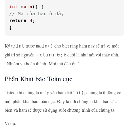
int
main
()
// Mã của bạn ở đây
return
0
;

}
Ký tự
trước
cho biết rằng hàm này sẽ trả về một
int
main()
giá trị số nguyên.
ở cuối là như nói với máy tính,
return 0;
"Nhiệm vụ hoàn thành! Mọi thứ đều ổn."
Phần Khai báo Toàn cục
Trước khi chúng ta nhảy vào hàm
, chúng ta thường có
main()
một phần khai báo toàn cục. Đây là nơi chúng ta khai báo các
biến và hàm sẽ được sử dụng suốt chương trình của chúng ta.
Ví dụ: