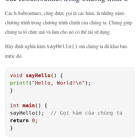
Các h.Subroutines, cũng được gọi là các hàm, là những mini-
chương trình trong chương trình chính của chúng ta. Chúng giúp
chúng ta tổ chức mã và làm cho nó có thể tái sử dụng.
Hãy định nghĩa hàm
mà chúng ta đã khai báo
sayHello()
trước đó:
void
sayHello
()
printf
(
"Hello, World!\n"
);

}

int
main
()
 {

sayHello();  
// Gọi hàm của chúng ta
return
0
;

}