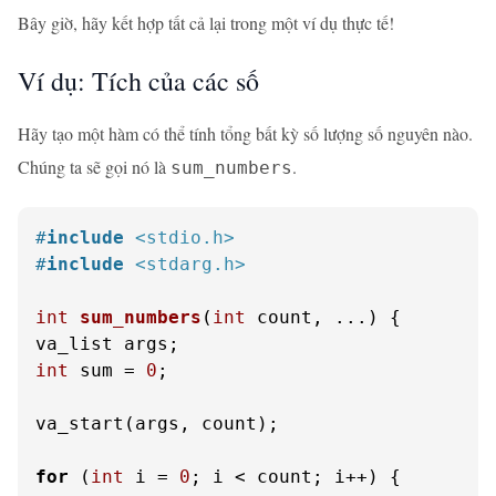
Bây giờ, hãy kết hợp tất cả lại trong một ví dụ thực tế!
Ví dụ: Tích của các số
Hãy tạo một hàm có thể tính tổng bất kỳ số lượng số nguyên nào.
Chúng ta sẽ gọi nó là
.
sum_numbers
#
include
<stdio.h>
#
include
<stdarg.h>
int
sum_numbers
(
int
 count, ...)
 {

int
 sum = 
0
;

va_start(args, count);

for
 (
int
 i = 
0
; i < count; i++) {
