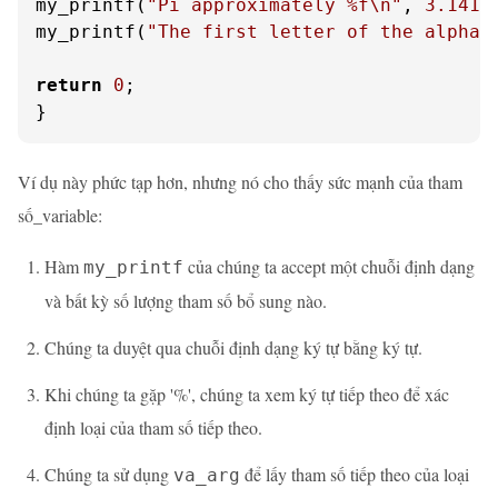
my_printf(
"Pi approximately %f\n"
, 
3.1415
my_printf(
"The first letter of the alphab
return
0
;

}
Ví dụ này phức tạp hơn, nhưng nó cho thấy sức mạnh của tham
số_variable:
Hàm
của chúng ta accept một chuỗi định dạng
my_printf
và bất kỳ số lượng tham số bổ sung nào.
Chúng ta duyệt qua chuỗi định dạng ký tự bằng ký tự.
Khi chúng ta gặp '%', chúng ta xem ký tự tiếp theo để xác
định loại của tham số tiếp theo.
Chúng ta sử dụng
để lấy tham số tiếp theo của loại
va_arg