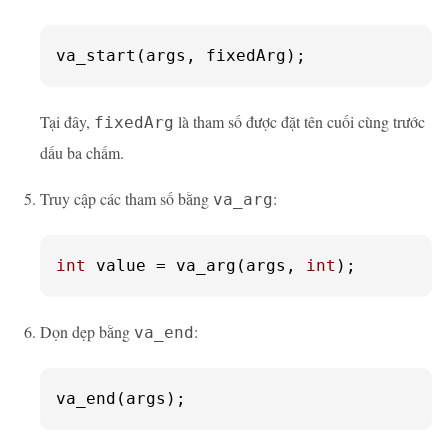
va_start(args, fixedArg);
Tại đây,
là tham số được đặt tên cuối cùng trước
fixedArg
dấu ba chấm.
Truy cập các tham số bằng
:
va_arg
int
 value = va_arg(args, 
int
);
Dọn dẹp bằng
:
va_end
va_end(args);