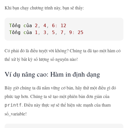
Khi bạn chạy chương trình này, bạn sẽ thấy:
T
ổng 
c
ủa 
2
,
4
,
6
:
12
T
ổng 
c
ủa 
1
,
3
,
5
,
7
,
9
:
25
Có phải đó là điều tuyệt vời không? Chúng ta đã tạo một hàm có
thể xử lý bất kỳ số lượng số nguyên nào!
Ví dụ nâng cao: Hàm in định dạng
Bây giờ chúng ta đã nắm vững cơ bản, hãy thử một điều gì đó
phức tạp hơn. Chúng ta sẽ tạo một phiên bản đơn giản của
. Điều này thực sự sẽ thể hiện sức mạnh của tham
printf
số_variable!