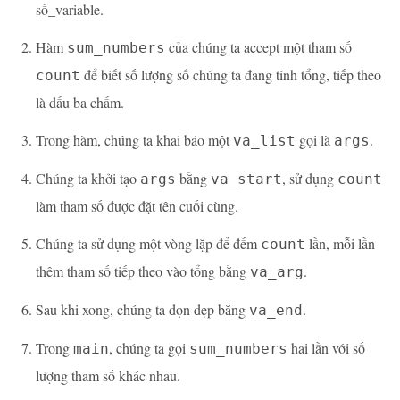
số_variable.
Hàm
của chúng ta accept một tham số
sum_numbers
để biết số lượng số chúng ta đang tính tổng, tiếp theo
count
là dấu ba chấm.
Trong hàm, chúng ta khai báo một
gọi là
.
va_list
args
Chúng ta khởi tạo
bằng
, sử dụng
args
va_start
count
làm tham số được đặt tên cuối cùng.
Chúng ta sử dụng một vòng lặp để đếm
lần, mỗi lần
count
thêm tham số tiếp theo vào tổng bằng
.
va_arg
Sau khi xong, chúng ta dọn dẹp bằng
.
va_end
Trong
, chúng ta gọi
hai lần với số
main
sum_numbers
lượng tham số khác nhau.