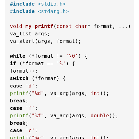
#
include
<stdio.h>
#
include
<stdarg.h>
void
my_printf
(
const
char
* format, ...)
 {

va_list args;

va_start(args, format);

while
 (*format != 
'\0'
if
 (*format == 
'%'
) {

switch
case
'd'
printf
(
"%d"
, va_arg(args, 
int
break
case
'f'
printf
(
"%f"
, va_arg(args, 
double
break
case
'c'
printf
(
"%c"
, va_arg(args, 
int