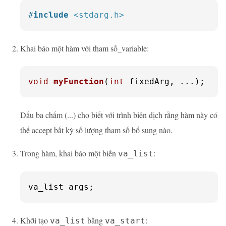
#
include
<stdarg.h>
Khai báo một hàm với tham số_variable:
void
myFunction
(
int
 fixedArg, ...)
;
Dấu ba chấm (...) cho biết với trình biên dịch rằng hàm này có
thể accept bất kỳ số lượng tham số bổ sung nào.
Trong hàm, khai báo một biến
:
va_list
va_list args;
Khởi tạo
bằng
:
va_list
va_start