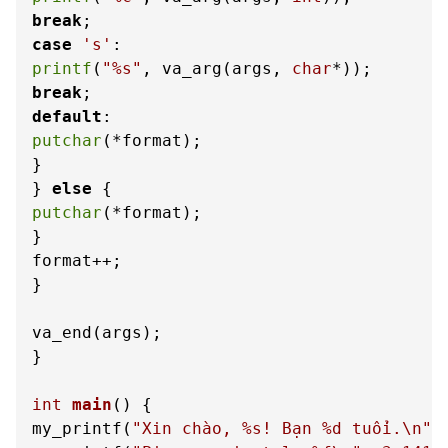
break
case
's'
printf
(
"%s"
, va_arg(args, 
char
break
default
putchar
(*format);

}

} 
else
putchar
(*format);

}

format++;

}

va_end(args);

}

int
main
()
 {

my_printf(
"Xin chào, %s! Bạn %d tuổi.\n"
,