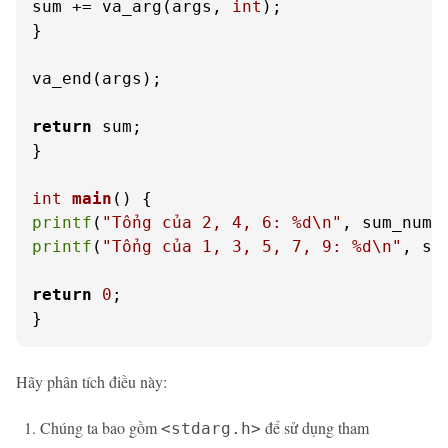
sum += va_arg(args, 
int
);

}

va_end(args);

return
 sum;

}

int
main
()
printf
(
"Tổng của 2, 4, 6: %d\n"
, sum_numb
printf
(
"Tổng của 1, 3, 5, 7, 9: %d\n"
, su
return
0
;

}
Hãy phân tích điều này:
Chúng ta bao gồm
để sử dụng tham
<stdarg.h>