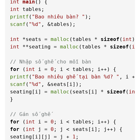
int
main
()
int
printf
(
"Bao nhiêu bàn? "
scanf
(
"%d"
, &tables);

int
 *seats = 
malloc
(tables * 
sizeof
(
int
int
 **seating = 
malloc
(tables * 
sizeof
(
in
// Nhập số ghế cho mỗi bàn
for
 (
int
 i = 
0
printf
(
"Bao nhiêu ghế tại bàn %d? "
, i + 
scanf
(
"%d"
, &seats[i]);

seating[i] = 
malloc
(seats[i] * 
sizeof
(
int
}

// Gán số ghế
for
 (
int
 i = 
0
for
 (
int
 j = 
0
; j < seats[i]; j++) {

seating[i][j] = j + 
1
;
