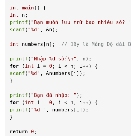
int
main
()
int
printf
(
"Bạn muốn lưu trữ bao nhiêu số? "
scanf
(
"%d"
, &n);

int
 numbers[n];  
// Đây là Mảng Độ dài Bi
printf
(
"Nhập %d số:\n"
for
 (
int
 i = 
0
scanf
(
"%d"
, &numbers[i]);

}

printf
(
"Bạn đã nhập: "
for
 (
int
 i = 
0
printf
(
"%d "
, numbers[i]);

}

return
0
;
