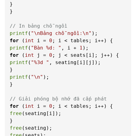
}

}

// In bảng chỗ ngồi
printf
(
"\nBảng chỗ ngồi:\n"
for
 (
int
 i = 
0
printf
(
"Bàn %d: "
, i + 
1
for
 (
int
 j = 
0
printf
(
"%3d "
, seating[i][j]);

printf
(
"\n"
);

}

// Giải phóng bộ nhớ đã cấp phát
for
 (
int
 i = 
0
free
(seating[i]);

free
free
(seats);
