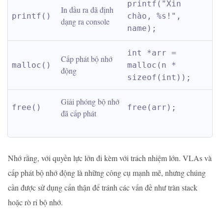
printf("Xin 
In đầu ra đã định 
printf()
chào, %s!", 
dạng ra console
name);
int *arr = 
Cấp phát bộ nhớ 
malloc()
malloc(n * 
động
sizeof(int));
Giải phóng bộ nhớ 
free()
free(arr);
đã cấp phát
Nhớ rằng, với quyền lực lớn đi kèm với trách nhiệm lớn. VLAs và
cấp phát bộ nhớ động là những công cụ mạnh mẽ, nhưng chúng
cần được sử dụng cẩn thận để tránh các vấn đề như tràn stack
hoặc rò rỉ bộ nhớ.