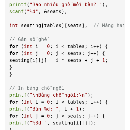
printf
(
"Bao nhiêu ghế mỗi bàn? "
scanf
(
"%d"
, &seats);

int
 seating[tables][seats];  
// Mảng hai 
// Gán số ghế
for
 (
int
 i = 
0
for
 (
int
 j = 
0
; j < seats; j++) {

seating[i][j] = i * seats + j + 
1
;

}

}

// In bảng chỗ ngồi
printf
(
"\nBảng chỗ ngồi:\n"
for
 (
int
 i = 
0
printf
(
"Bàn %d: "
, i + 
1
for
 (
int
 j = 
0
printf
(
"%3d "
, seating[i][j]);
