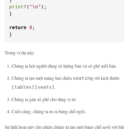
printf
(
"\n"
);

}

return
0
;

}
Trong ví dụ này:
Chúng ta hỏi người dùng số lượng bàn và số ghế mỗi bàn.
Chúng ta tạo một mảng hai chiều
với kích thước
seating
.
[tables][seats]
Chúng ta gán số ghế cho từng vị trí.
Cuối cùng, chúng ta in ra bảng chỗ ngồi.
Sự linh hoạt này cho phép chúng ta tạo một bảng chỗ ngồi với bất