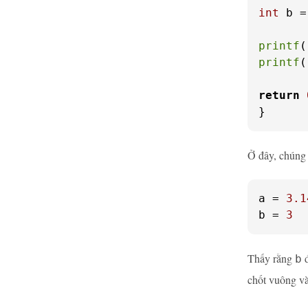
int
 b =
printf
(
printf
(
return
}
Ở đây, chúng 
a
 = 
3.1
b
 = 
3
Thấy rằng
đ
b
chốt vuông và