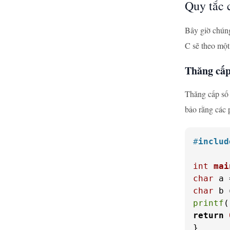
Quy tắc 
Bây giờ chúng
C sẽ theo một
Thăng cấp
Thăng cấp số 
bảo rằng các 
#
includ
int
mai
char
 a 
char
 b 
printf
(
return
}