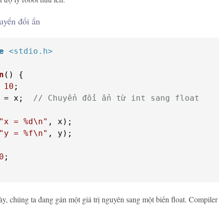
uyển đổi ẩn
e
<stdio.h>
n
()
 
10
 = x;  
// Chuyển đổi ẩn từ int sang float
"x = %d\n"
"y = %f\n"
, y);

0
;

ày, chúng ta đang gán một giá trị nguyên sang một biến float. Compiler