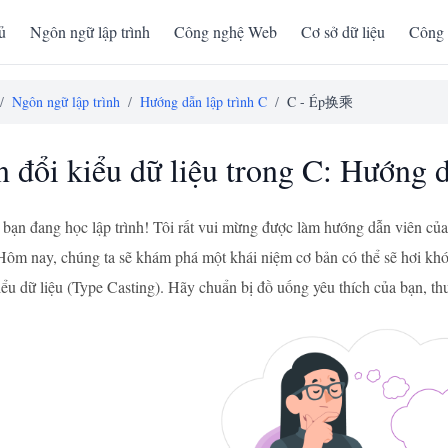
ủ
Ngôn ngữ lập trình
Công nghệ Web
Cơ sở dữ liệu
Công 
/
Ngôn ngữ lập trình
/
Hướng dẫn lập trình C
/
C - Ép换乘
 đổi kiểu dữ liệu trong C: Hướng 
 bạn đang học lập trình! Tôi rất vui mừng được làm hướng dẫn viên của b
ôm nay, chúng ta sẽ khám phá một khái niệm cơ bản có thể sẽ hơi khó
ểu dữ liệu (Type Casting). Hãy chuẩn bị đồ uống yêu thích của bạn, thư