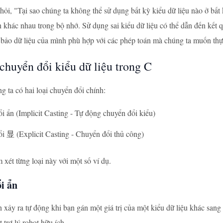
 hỏi, "Tại sao chúng ta không thể sử dụng bất kỳ kiểu dữ liệu nào ở bấ
n khác nhau trong bộ nhớ. Sử dụng sai kiểu dữ liệu có thể dẫn đến kết
bảo dữ liệu của mình phù hợp với các phép toán mà chúng ta muốn thự
 chuyển đổi kiểu dữ liệu trong C
g ta có hai loại chuyển đổi chính:
i ẩn (Implicit Casting - Tự động chuyển đổi kiểu)
i 显 (Explicit Casting - Chuyển đổi thủ công)
xét từng loại này với một số ví dụ.
i ẩn
 xảy ra tự động khi bạn gán một giá trị của một kiểu dữ liệu khác sang
 trợ lý robot hữu ích.