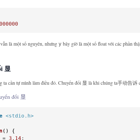
000000
vẫn là một số nguyên, nhưng
bây giờ là một số float với các phần t
y
ổi 显
g ta cần tự mình làm điều đó. Chuyển đổi 显 là khi chúng ta手动告诉 com
huyển đổi 显
e
<stdio.h>
n
()
 = 
3.14