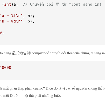
 (
int
)a;  
// Chuyển đổi 显 từ float sang int
"a = %f\n"
"b = %d\n"
, b);

0
;

ta đang 显式地告诉 compiler để chuyển đổi float của chúng ta sang integ
40000
ã mất phần thập phân của nó? Điều đó là vì các số nguyên không thể lưu
o một lỗ tròn - một thứ phải nhường bước!