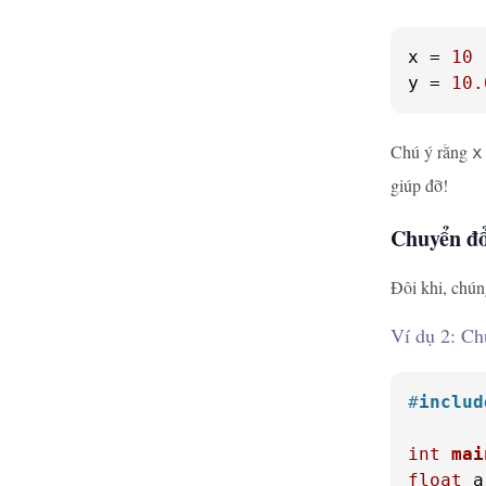
x
 = 
10
y
 = 
10.
Chú ý rằng
x
giúp đỡ!
Chuyển đ
Đôi khi, chún
Ví dụ 2: C
#
includ
int
mai
float
 a