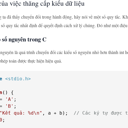
của việc thăng cấp kiểu dữ liệu
 ta đã thấy chuyển đổi trong hành động, hãy nói về một số quy tắc. Khi
 số quy tắc nhất định để quyết định cách xử lý chúng. Đó như một điệu
 số nguyên trong C
nguyên là quá trình chuyển đổi các kiểu số nguyên nhỏ hơn thành int h
phép toán được thực hiện hiệu quả.
e
<stdio.h>
n
()
= 
'A'
= 
'B'
"Kết quả: %d\n"
, a + b);  
// Các ký tự được t
0
;
