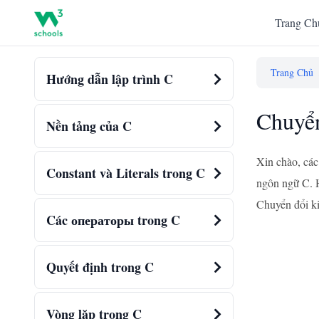
Trang Ch
Trang Chủ
Hướng dẫn lập trình C
Chuyển
Nền tảng của C
Xin chào, các
Constant và Literals trong C
ngôn ngữ C. H
Chuyển đổi ki
Các операторы trong C
Quyết định trong C
Vòng lặp trong C