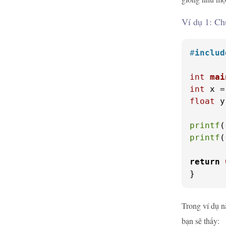
Ví dụ 1: Ch
#
includ
int
mai
int
 x =
float
 y
printf
(
printf
(
return
}
Trong ví dụ n
bạn sẽ thấy: