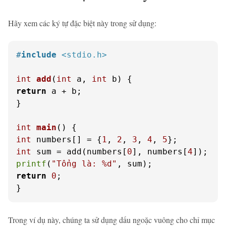
Hãy xem các ký tự đặc biệt này trong sử dụng:
#
include
<stdio.h>
int
add
(
int
 a, 
int
 b)
return
 a + b;

}

int
main
()
int
 numbers[] = {
1
, 
2
, 
3
, 
4
, 
5
int
 sum = add(numbers[
0
], numbers[
4
printf
(
"Tổng là: %d"
return
0
;

}
Trong ví dụ này, chúng ta sử dụng dấu ngoặc vuông cho chỉ mục