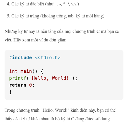
Các ký tự đặc biệt (như +, -, *, /, v.v.)
Các ký tự trắng (khoảng trống, tab, ký tự mới hàng)
Những ký tự này là nền tảng của mọi chương trình C mà bạn sẽ
viết. Hãy xem một ví dụ đơn giản:
#
include
<stdio.h>
int
main
()
printf
(
"Hello, World!"
return
0
;

}
Trong chương trình "Hello, World!" kinh điển này, bạn có thể
thấy các ký tự khác nhau từ bộ ký tự C đang được sử dụng.