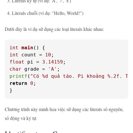
Literals ký tự (ví dụ: 'A', '7', '$')
Literals chuỗi (ví dụ: "Hello, World!")
Dưới đây là ví dụ sử dụng các loại literals khác nhau:
int
main
()
int
 count = 
10
float
 pi = 
3.14159
char
 grade = 
'A'
printf
(
"Có %d quả táo. Pi khoảng %.2f. Tô
return
0
;

}
Chương trình này minh họa việc sử dụng các literals số nguyên,
số động và ký tự.