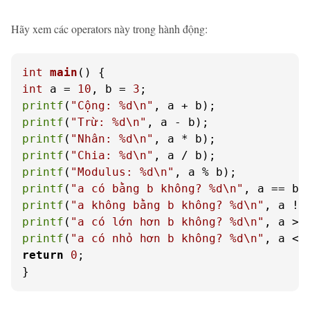
Hãy xem các operators này trong hành động:
int
main
()
int
 a = 
10
, b = 
3
printf
(
"Cộng: %d\n"
printf
(
"Trừ: %d\n"
printf
(
"Nhân: %d\n"
printf
(
"Chia: %d\n"
printf
(
"Modulus: %d\n"
printf
(
"a có bằng b không? %d\n"
printf
(
"a không bằng b không? %d\n"
printf
(
"a có lớn hơn b không? %d\n"
printf
(
"a có nhỏ hơn b không? %d\n"
return
0
;

}