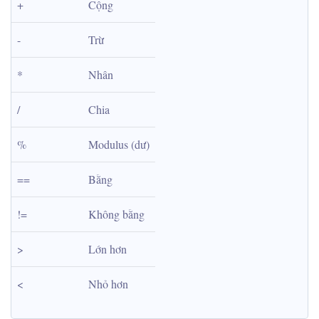
+
Cộng
-
Trừ
*
Nhân
/
Chia
%
Modulus (dư)
==
Bằng
!=
Không bằng
>
Lớn hơn
<
Nhỏ hơn