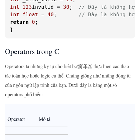
int
123
invalid = 
30
;  
// Đây là không hợp
int
float
 = 
40
;       
// Đây là không hợp
return
0
;

}
Operators trong C
Operators là những ký tự cho biết bộ编译器 thực hiện các thao
tác toán học hoặc logic cụ thể. Chúng giống như những động từ
của ngôn ngữ lập trình của bạn. Dưới đây là bảng một số
operators phổ biến:
Operator
Mô tả