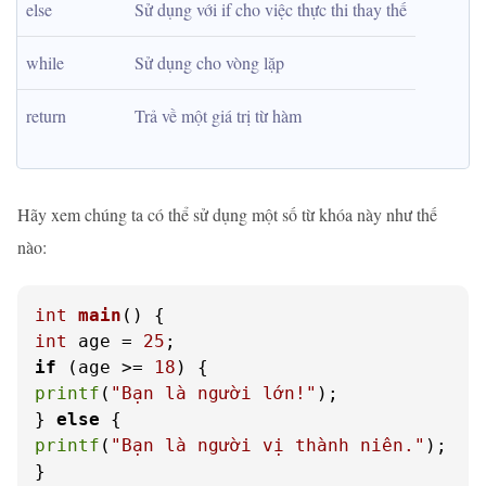
else
Sử dụng với if cho việc thực thi thay thế
while
Sử dụng cho vòng lặp
return
Trả về một giá trị từ hàm
Hãy xem chúng ta có thể sử dụng một số từ khóa này như thế
nào:
int
main
()
int
 age = 
25
if
 (age >= 
18
printf
(
"Bạn là người lớn!"
);

} 
else
printf
(
"Bạn là người vị thành niên."
);
