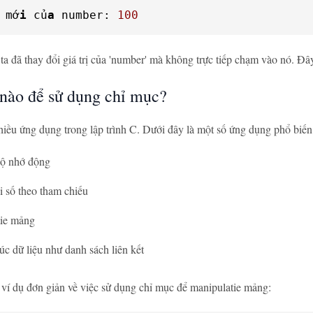
 mớ
i
 củ
a
 number: 
100
 đã thay đổi giá trị của 'number' mà không trực tiếp chạm vào nó. Đâ
nào để sử dụng chỉ mục?
iều ứng dụng trong lập trình C. Dưới đây là một số ứng dụng phổ biến
bộ nhớ động
i số theo tham chiếu
tie mảng
úc dữ liệu như danh sách liên kết
í dụ đơn giản về việc sử dụng chỉ mục để manipulatie mảng: