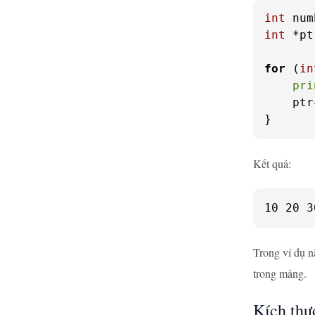
int
 num
int
 *pt
for
 (
in
pri
    ptr
}
Kết quả:
10 20 3
Trong ví dụ n
trong mảng.
Kích thư