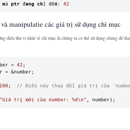
 
m
à 
ptr
 đ
ang
ch
ỉ đế
n
: 
42
 và manipulatie các giá trị sử dụng chỉ mục
ng điều thú vị nhất về chỉ mục là chúng ta có thể sử dụng chúng để tha
ber = 
42
r = &number;

100
;  
// Điều này thay đổi giá trị của 'numbe
"Giá trị mới của number: %d\n"
, number);