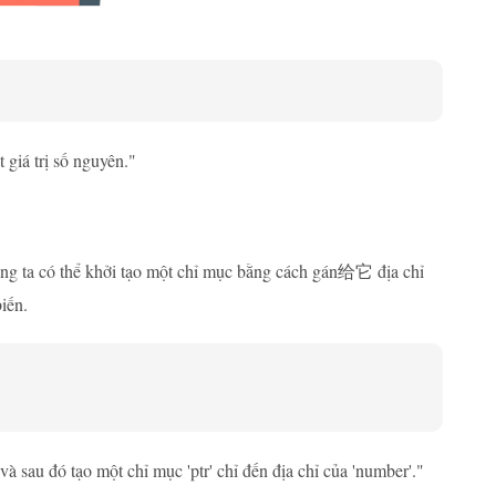
giá trị số nguyên."
úng ta có thể khởi tạo một chỉ mục bằng cách gán给它 địa chỉ
iến.
và sau đó tạo một chỉ mục 'ptr' chỉ đến địa chỉ của 'number'."