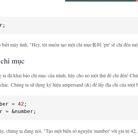
r;
biết máy tính, "Hey, tôi muốn tạo một chỉ mục名叫 'ptr' sẽ chỉ đến một 
 chỉ mục
 ta đã khai báo chỉ mục của mình, hãy cho nó một thứ để chỉ đến! Ch
khác. Chúng ta sử dụng ký hiệu ampersand (&) để lấy địa chỉ của một b
ber = 
42
r = &number;
y, chúng ta đang nói, "Tạo một biến số nguyên 'number' với giá trị 42, 