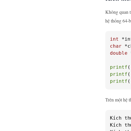
Không quan tr
hệ thống 64-b
int
char
double
 
printf
(
printf
(
printf
(
Trên một hệ th
Kích th
Kích th