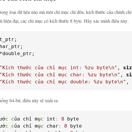
ọng loại dữ liệu nào mà một chỉ mục chỉ đến, kích thước của chính chỉ
it hiện đại, các chỉ mục có kích thước 8 byte. Hãy xác minh điều này:
*double_ptr;

"Kích thước của chỉ mục int: %zu byte\n"
, 
siz
"Kích thước của chỉ mục char: %zu byte\n"
, 
si
"Kích thước của chỉ mục double: %zu byte\n"
, 
ống 64-bit, điều này sẽ xuất ra:
ướ
c
c
ủa chỉ mụ
c
 int
:
8
 byte

ướ
c
c
ủa chỉ mụ
c
 char
:
8
 byte
