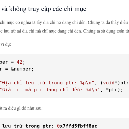
 và không truy cập các chỉ mục
chỉ mục có nghĩa là lấy địa chỉ nó đang chỉ đến. Chúng ta đã thấy điều 
ợc lưu trữ tại địa chỉ mà chỉ mục đang chỉ đến. Chúng ta sử dụng toán t
ví dụ:
ber = 
42
r = &number;

"Địa chỉ lưu trữ trong ptr: %p\n"
, (
void
"Giá trị mà ptr đang chỉ đến: %d\n"
, *ptr);
t ra điều gì đó như sau:
 
l
ư
u
tr
ữ 
trong
ptr
: 
0
x7ffd5fbff8ac