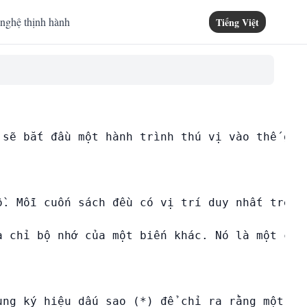
nghệ thịnh hành
Tiếng Việt
 sẽ bắt đầu một hành trình thú vị vào thế giớ
ồ. Mỗi cuốn sách đều có vị trí duy nhất trên 
a chỉ bộ nhớ của một biến khác. Nó là một côn
ụng ký hiệu dấu sao (*) để chỉ ra rằng một biế