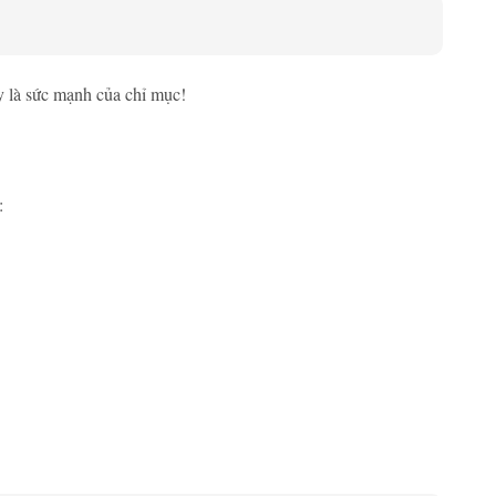
y là sức mạnh của chỉ mục!
: