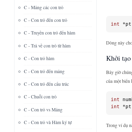
C - Mảng các con trỏ
C - Con trỏ đến con trỏ
int
 *pt
C - Truyền con trỏ đến hàm
Dòng này cho 
C - Trả về con trỏ từ hàm
Khởi tạo
C - Con trỏ hàm
C - Con trỏ đến mảng
Bây giờ chúng
của một biến 
C - Con trỏ đến cấu trúc
C - Chuỗi con trỏ
int
 num
int
 *pt
C - Con trỏ vs Mảng
C - Con trỏ và Hàm ký tự
Trong ví dụ nà