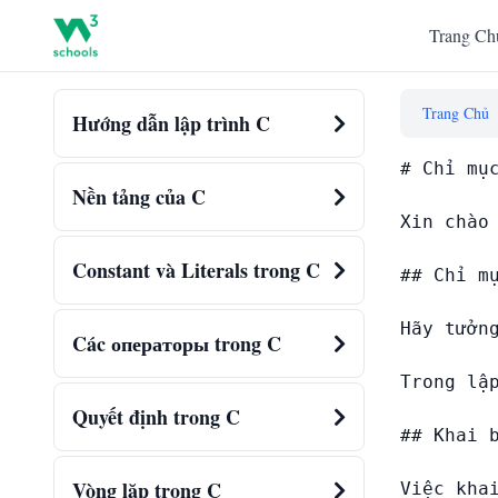
Trang Ch
Trang Chủ
Hướng dẫn lập trình C
# Chỉ mụ
Nền tảng của C
Xin chào
Constant và Literals trong C
## Chỉ mụ
Hãy tưởn
Các операторы trong C
Trong lậ
Quyết định trong C
## Khai b
Vòng lặp trong C
Việc kha