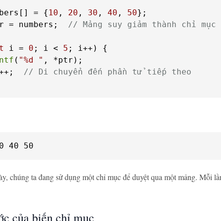
bers[] = {
10
, 
20
, 
30
, 
40
, 
50
r = numbers;  
// Mảng suy giảm thành chỉ mục
t
 i = 
0
; i < 
5
; i++) {

ntf
(
"%d "
, *ptr);

++;  
// Di chuyển đến phần tử tiếp theo
0 40 50
ày, chúng ta đang sử dụng một chỉ mục để duyệt qua một mảng. Mỗi lần
ớc của biến chỉ mục