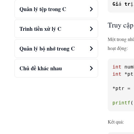
Gi
á 
tr
ị
Quản lý tệp trong C
Truy cập
Trình tiền xử lý C
Một trong nhữ
Quản lý bộ nhớ trong C
hoạt động:
int
 num
Chủ đề khác nhau
int
 *pt
*ptr = 
printf
(
Kết quả: