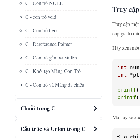
C - Con trỏ NULL
Truy cập
C - con trỏ void
Truy cập một 
C - Con trỏ treo
cập giá trị đư
C - Dereference Pointer
Hãy xem một 
C - Con trỏ gần, xa và lớn
int
 num
C - Khởi tạo Mảng Con Trỏ
int
 *pt
C - Con trỏ và Mảng đa chiều
printf
(
printf
(
Chuỗi trong C
Mã này sẽ xuấ
Cấu trúc và Union trong C
Đị
a
ch
ỉ