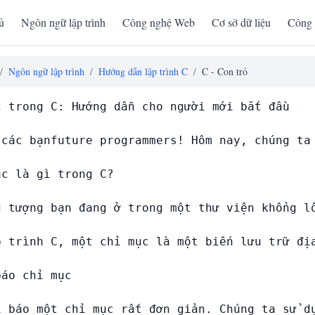
ủ
Ngôn ngữ lập trình
Công nghệ Web
Cơ sở dữ liệu
Công 
/
Ngôn ngữ lập trình
/
Hướng dẫn lập trình C
/
C - Con trỏ
c trong C: Hướng dẫn cho người mới bắt đầu

 các bạnfuture programmers! Hôm nay, chúng ta
c là gì trong C?

g tượng bạn đang ở trong một thư viện khổng l
p trình C, một chỉ mục là một biến lưu trữ đị
áo chỉ mục

i báo một chỉ mục rất đơn giản. Chúng ta sử d