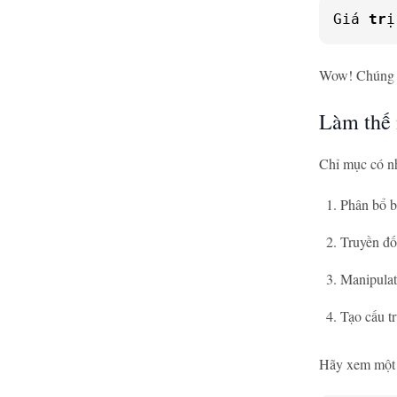
Giá 
tr
ị
Wow! Chúng ta
Làm thế 
Chỉ mục có nh
Phân bổ 
Truyền đố
Manipula
Tạo cấu tr
Hãy xem một v