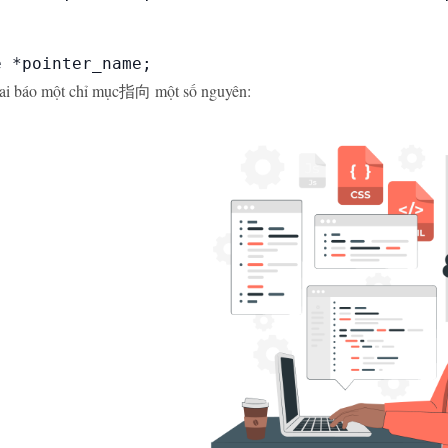
e *pointer_name;
hai báo một chỉ mục指向 một số nguyên: