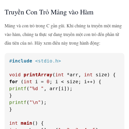
Truyền Con Trỏ Mảng vào Hàm
Mảng và con trỏ trong C gần gũi. Khi chúng ta truyền một mảng
vào hàm, chúng ta thực sự đang truyền một con trỏ đến phần tử
đầu tiên của nó. Hãy xem điều này trong hành động:
#
include
<stdio.h>
void
printArray
(
int
 *arr, 
int
 size)
for
 (
int
 i = 
0
printf
(
"%d "
, arr[i]);

printf
(
"\n"
);

}

int
main
()