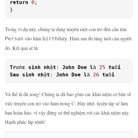
return
0
;

}
Trong ví dụ này, chúng ta đang truyền một con trỏ đến cấu trúc
vào hàm
. Hàm sau đó tăng tuổi của người
Person
birthday
đó. Kết quả sẽ là:
Tr
ướ
c
sinh
nh
ậ
t
: 
John
Doe
l
à 
25
tu
ổ
i
Sau
sinh
nh
ậ
t
: 
John
Doe
l
à 
26
tu
ổ
i
Và thế là đã xong! Chúng ta đã bao gồm các khái niệm cơ bản về
việc truyền con trỏ vào hàm trong C. Hãy nhớ, luyện tập sẽ làm
bạn hoàn hảo, vì vậy đừng sợ thử nghiệm với các khái niệm này.
Hạnh phúc lập trình!