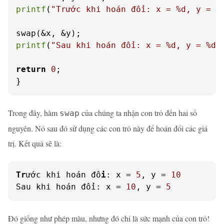
printf
(
"Trước khi hoán đổi: x = %d, y = %
printf
(
"Sau khi hoán đổi: x = %d, y = %d\
return
0
;

}
Trong đây, hàm
của chúng ta nhận con trỏ đến hai số
swap
nguyên. Nó sau đó sử dụng các con trỏ này để hoán đổi các giá
trị. Kết quả sẽ là:
Tr
ước khi hoán đổ
i
: x = 
5
, y = 
10
Sau khi hoán đổi: x = 
10
, y = 
5
Đó giống như phép màu, nhưng đó chỉ là sức mạnh của con trỏ!