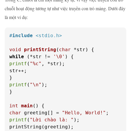
chuỗi hoạt động tương tự như việc truyền con trỏ mảng. Dưới đây
là một ví dụ:
#
include
<stdio.h>
void
printString
(
char
 *str)
while
 (*str != 
'\0'
printf
(
"%c"
, *str);

str++;

printf
(
"\n"
);

}

int
main
()
char
 greeting[] = 
"Hello, World!"
printf
(
"Lời chào là: "
);

printString(greeting);
