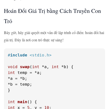
Hoán Đổi Giá Trị bằng Cách Truyền Con
Trỏ
Bây giờ, hãy giải quyết một vấn đề lập trình cổ điển: hoán đổi hai
giá trị. Đây là nơi con trỏ thực sự sáng!
#
include
<stdio.h>
void
swap
(
int
 *a, 
int
 *b)
int
 temp = *a;

*a = *b;

*b = temp;

}

int
main
()
int
 x = 
5
, y = 
10