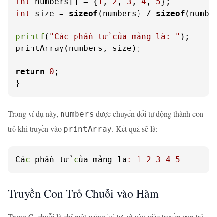
int
 numbers[] = {
1
, 
2
, 
3
, 
4
, 
5
int
 size = 
sizeof
(numbers) / 
sizeof
(numbe
printf
(
"Các phần tử của mảng là: "
);

printArray(numbers, size);

return
0
;

}
Trong ví dụ này,
được chuyển đổi tự động thành con
numbers
trỏ khi truyền vào
. Kết quả sẽ là:
printArray
Cá
c
 phần tử 
c
ủa mảng là
:
1
2
3
4
5
Truyền Con Trỏ Chuỗi vào Hàm
Trong C, chuỗi là chỉ một mảng ký tự, vì vậy việc truyền con trỏ