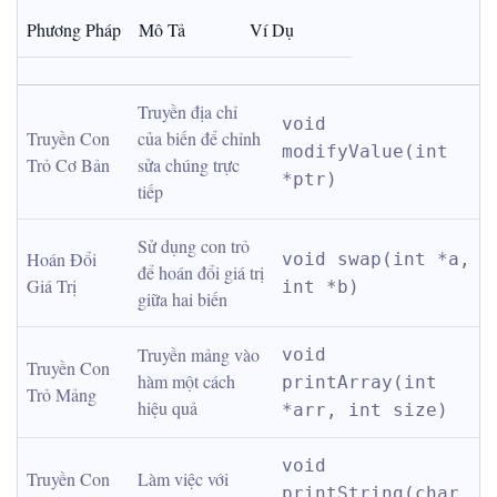
Phương Pháp
Mô Tả
Ví Dụ
Truyền địa chỉ 
void 
Truyền Con 
của biến để chỉnh 
modifyValue(int 
Trỏ Cơ Bản
sửa chúng trực 
*ptr)
tiếp
Sử dụng con trỏ 
Hoán Đổi 
void swap(int *a, 
để hoán đổi giá trị 
Giá Trị
int *b)
giữa hai biến
Truyền mảng vào 
void 
Truyền Con 
hàm một cách 
printArray(int 
Trỏ Mảng
hiệu quả
*arr, int size)
void 
Truyền Con 
Làm việc với 
printString(char 