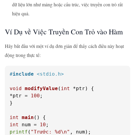
dữ liệu lớn như mảng hoặc cấu trúc, việc truyền con trỏ rất
hiệu quả.
Ví Dụ về Việc Truyền Con Trỏ vào Hàm
Hãy bắt đầu với một ví dụ đơn giản để thấy cách điều này hoạt
động trong thực tế:
#
include
<stdio.h>
void
modifyValue
(
int
 *ptr)
 {

*ptr = 
100
;

}

int
main
()
int
 num = 
10
printf
(
"Trước: %d\n"
, num);
