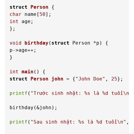
struct
Person
 {
char
 name[
50
int
 age;

};

void
birthday
(
struct
 Person *p)
 {

p->age++;

}

int
main
()
struct
Person
john
 =
 {
"John Doe"
, 
25
};

printf
(
"Trước sinh nhật: %s là %d tuổi\n"
birthday(&john);

printf
(
"Sau sinh nhật: %s là %d tuổi\n"
, 