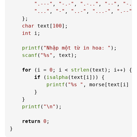
".---"
, 
"-.-"
, 
".-.."
, 
"--"
, 
"-."
"..."
, 
"-"
, 
"..-"
, 
"...-"
, 
".--"
,
    };

char
 text[
100
];

int
 i;

printf
(
"Nhập một từ in hoa: "
);

scanf
(
"%s"
, text);

for
 (i = 
0
; i < 
strlen
(text); i++) {

if
 (
isalpha
(text[i])) {

printf
(
"%s "
, morse[text[i] -
        }

    }

printf
(
"\n"
);

return
0
;

}