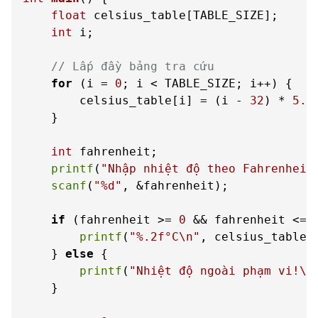
float
 celsius_table[TABLE_SIZE];

int
 i;

// Lấp đầy bảng tra cứu
for
 (i = 
0
; i < TABLE_SIZE; i++) {

        celsius_table[i] = (i - 
32
) * 
5.0
    }

int
 fahrenheit;

printf
(
"Nhập nhiệt độ theo Fahrenheit
scanf
(
"%d"
, &fahrenheit);

if
 (fahrenheit >= 
0
 && fahrenheit <= 
printf
(
"%.2f°C\n"
, celsius_table[f
    } 
else
 {

printf
(
"Nhiệt độ ngoài phạm vi!\n
    }
