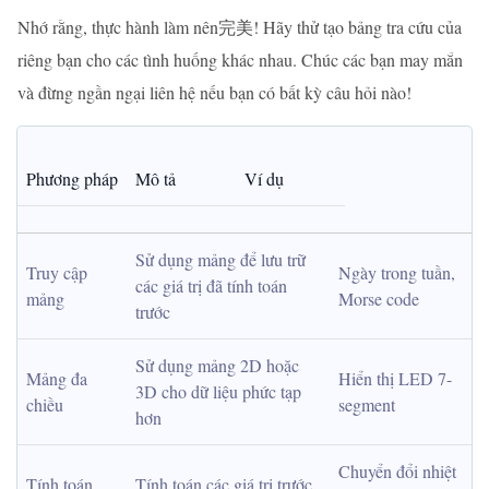
Nhớ rằng, thực hành làm nên完美! Hãy thử tạo bảng tra cứu của
riêng bạn cho các tình huống khác nhau. Chúc các bạn may mắn
và đừng ngần ngại liên hệ nếu bạn có bất kỳ câu hỏi nào!
Phương pháp
Mô tả
Ví dụ
Sử dụng mảng để lưu trữ 
Truy cập 
Ngày trong tuần, 
các giá trị đã tính toán 
mảng
Morse code
trước
Sử dụng mảng 2D hoặc 
Mảng đa 
Hiển thị LED 7-
3D cho dữ liệu phức tạp 
chiều
segment
hơn
Chuyển đổi nhiệt 
Tính toán 
Tính toán các giá trị trước 