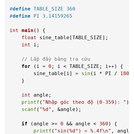
#
define
 TABLE_SIZE 360
#
define
 PI 3.14159265
int
main
()
 {

float
 sine_table[TABLE_SIZE];

int
 i;

// Lấp đầy bảng tra cứu
for
 (i = 
0
; i < TABLE_SIZE; i++) {

        sine_table[i] = 
sin
(i * PI / 
180
);
    }

int
 angle;

printf
(
"Nhập góc theo độ (0-359): "
);

scanf
(
"%d"
, &angle);

if
 (angle >= 
0
 && angle < 
360
) {

printf
(
"sin(%d°) = %.4f\n"
, angle