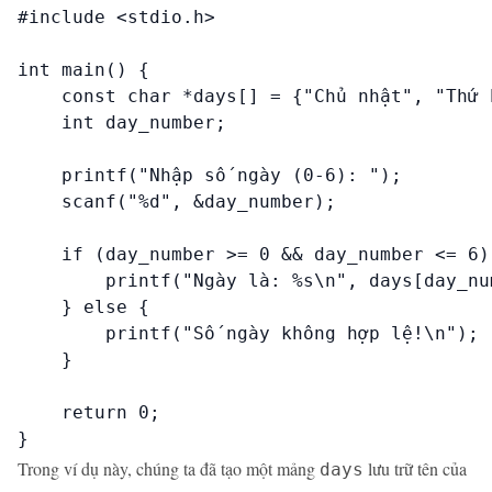
#include <stdio.h>

int main() {

    const char *days[] = {"Chủ nhật", "Thứ 
    int day_number;

    printf("Nhập số ngày (0-6): ");

    scanf("%d", &day_number);

    if (day_number >= 0 && day_number <= 6) 
        printf("Ngày là: %s\n", days[day_num
    } else {

        printf("Số ngày không hợp lệ!\n");

    }

    return 0;

}
Trong ví dụ này, chúng ta đã tạo một mảng
lưu trữ tên của
days