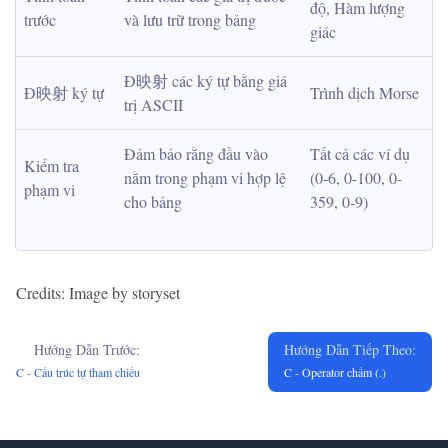
độ, Hàm lượng 
trước
và lưu trữ trong bảng
giác
Đ映射 các ký tự bằng giá 
Đ映射 ký tự
Trình dịch Morse
trị ASCII
Đảm bảo rằng đầu vào 
Tất cả các ví dụ 
Kiểm tra 
nằm trong phạm vi hợp lệ 
(0-6, 0-100, 0-
phạm vi
cho bảng
359, 0-9)
Credits: Image by storyset
Hướng Dẫn Trước:
Hướng Dẫn Tiếp Theo:
C - Cấu trúc tự tham chiếu
C - Operator chấm (.)