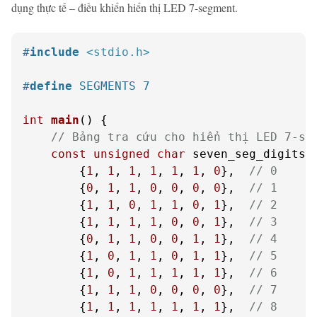
dụng thực tế – điều khiển hiển thị LED 7-segment.
#
include
<stdio.h>
#
define
 SEGMENTS 7
int
main
()
 {

// Bảng tra cứu cho hiển thị LED 7-se
const
unsigned
char
 seven_seg_digits[
        {
1
, 
1
, 
1
, 
1
, 
1
, 
1
, 
0
},  
// 0
        {
0
, 
1
, 
1
, 
0
, 
0
, 
0
, 
0
},  
// 1
        {
1
, 
1
, 
0
, 
1
, 
1
, 
0
, 
1
},  
// 2
        {
1
, 
1
, 
1
, 
1
, 
0
, 
0
, 
1
},  
// 3
        {
0
, 
1
, 
1
, 
0
, 
0
, 
1
, 
1
},  
// 4
        {
1
, 
0
, 
1
, 
1
, 
0
, 
1
, 
1
},  
// 5
        {
1
, 
0
, 
1
, 
1
, 
1
, 
1
, 
1
},  
// 6
        {
1
, 
1
, 
1
, 
0
, 
0
, 
0
, 
0
},  
// 7
        {
1
, 
1
, 
1
, 
1
, 
1
, 
1
, 
1
},  
// 8