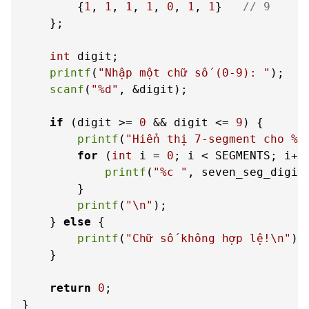
        {
1
, 
1
, 
1
, 
1
, 
0
, 
1
, 
1
}   
// 9
    };

int
 digit;

printf
(
"Nhập một chữ số (0-9): "
);

scanf
(
"%d"
, &digit);

if
 (digit >= 
0
 && digit <= 
9
) {

printf
(
"Hiển thị 7-segment cho %d
for
 (
int
 i = 
0
; i < SEGMENTS; i++)
printf
(
"%c "
, seven_seg_digit
        }

printf
(
"\n"
);

    } 
else
 {

printf
(
"Chữ số không hợp lệ!\n"
);

    }

return
0
;

}