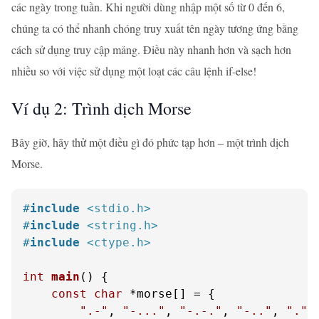
các ngày trong tuần. Khi người dùng nhập một số từ 0 đến 6,
chúng ta có thể nhanh chóng truy xuất tên ngày tương ứng bằng
cách sử dụng truy cập mảng. Điều này nhanh hơn và sạch hơn
nhiều so với việc sử dụng một loạt các câu lệnh if-else!
Ví dụ 2: Trình dịch Morse
Bây giờ, hãy thử một điều gì đó phức tạp hơn – một trình dịch
Morse.
#
include
<stdio.h>
#
include
<string.h>
#
include
<ctype.h>
int
main
()
 {

const
char
 *morse[] = {

".-"
, 
"-..."
, 
"-.-."
, 
"-.."
, 
"."
,